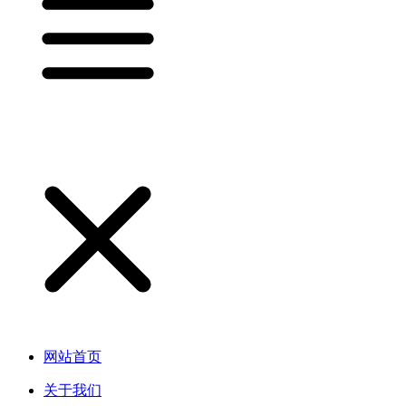
网站首页
关于我们