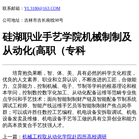
联系邮箱：
YL3180@163.COM
公司地址：吉林市吉长南线98号
硅湖职业手艺学院机械制制及
从动化(高职（专科
培育抱负果断，智、体、美、具有必然的科学文化程度，
优良的人文素养、职业和立异认识，不断改进的工匠，合做能
力、立异能力，控制机械、电子、节制等学科的根基理论和根
本学问，控制数控数字化加工、从动化配备运维等范畴专业焦
点学问和手艺技术；面向智能制制财产链及智能配备节制系统
调试工程师、智能产线运维手艺员等智能制制财产焦点岗亭
群；可以或许胜任数控工艺编程、机电设备安拆取调试、机电
设备发卖及维修、机电设备手艺等工做的具有立异创业和能力
的高本质复合手艺技强人才。
上一篇：
机械工程取从动化学院赴四所高校调研