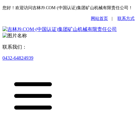
您好！欢迎访问吉林J9.COM·(中国认证)集团矿山机械有限责任公司！
网站首页
|
联系方式
联系我们：
0432-64824939