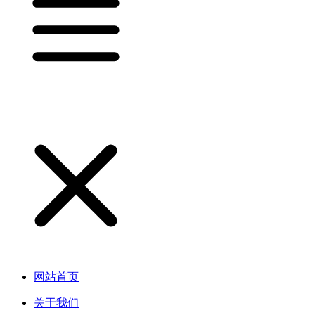
网站首页
关于我们