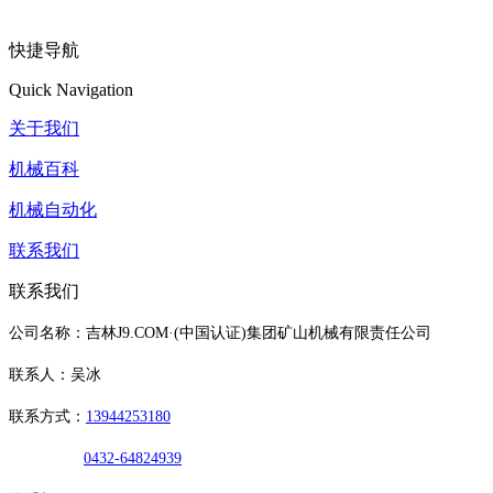
快捷导航
Quick Navigation
关于我们
机械百科
机械自动化
联系我们
联系我们
公司名称：吉林J9.COM·(中国认证)集团矿山机械有限责任公司
联系人：吴冰
联系方式：
13944253180
0432-64824939