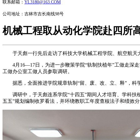
联系邮箱：
YL3180@163.COM
公司地址：吉林市吉长南线98号
机械工程取从动化学院赴四所
于天彪一行先后走访了科技大学机械工程学院、航空航天大
4月16—17日，为进一步鞭策学院“轨制扶植年”工做走深
工做办公室工做人员参取调研。
据悉，全面推进学院规章轨制“留、废、改、立、释”，科学
调研中，于天彪连系学院“十四五”期间人才培育、学科扶植
五五”规划编制收罗看法，并环绕教职工年度查核法子和绩效