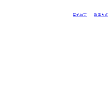
网站首页
|
联系方式