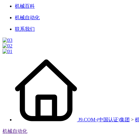
机械百科
机械自动化
联系我们
J9.COM·(中国认证)集团
>
机械自动化