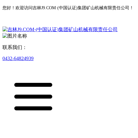
您好！欢迎访问吉林J9.COM·(中国认证)集团矿山机械有限责任公司！
联系我们：
0432-64824939