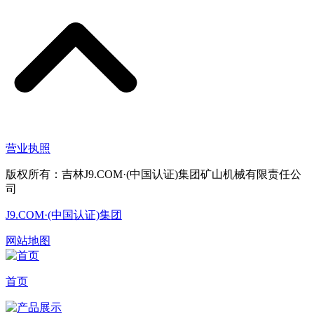
营业执照
版权所有：吉林J9.COM·(中国认证)集团矿山机械有限责任公
司
J9.COM·(中国认证)集团
网站地图
首页