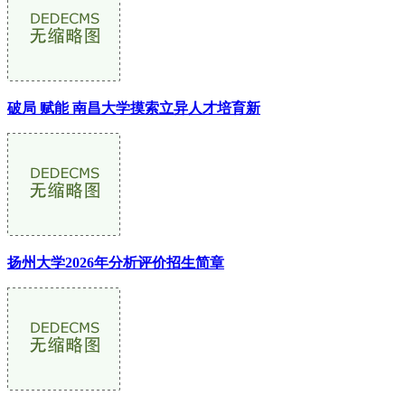
破局 赋能 南昌大学摸索立异人才培育新
扬州大学2026年分析评价招生简章