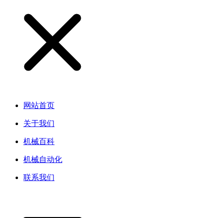
网站首页
关于我们
机械百科
机械自动化
联系我们