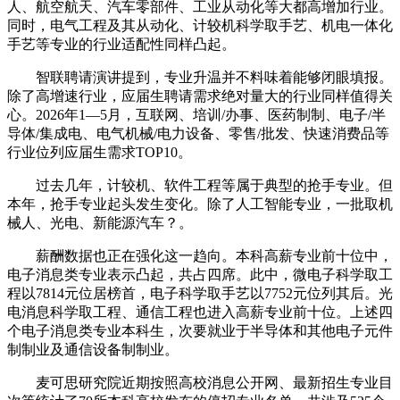
人、航空航天、汽车零部件、工业从动化等大都高增加行业。
同时，电气工程及其从动化、计较机科学取手艺、机电一体化
手艺等专业的行业适配性同样凸起。
智联聘请演讲提到，专业升温并不料味着能够闭眼填报。
除了高增速行业，应届生聘请需求绝对量大的行业同样值得关
心。2026年1—5月，互联网、培训/办事、医药制制、电子/半
导体/集成电、电气机械/电力设备、零售/批发、快速消费品等
行业位列应届生需求TOP10。
过去几年，计较机、软件工程等属于典型的抢手专业。但
本年，抢手专业起头发生变化。除了人工智能专业，一批取机
械人、光电、新能源汽车？。
薪酬数据也正在强化这一趋向。本科高薪专业前十位中，
电子消息类专业表示凸起，共占四席。此中，微电子科学取工
程以7814元位居榜首，电子科学取手艺以7752元位列其后。光
电消息科学取工程、通信工程也进入高薪专业前十位。上述四
个电子消息类专业本科生，次要就业于半导体和其他电子元件
制制业及通信设备制制业。
麦可思研究院近期按照高校消息公开网、最新招生专业目