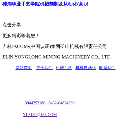
硅湖职业手艺学院机械制制及从动化(高职
点击分享
更多精彩等着您！
吉林J9.COM·(中国认证)集团矿山机械有限责任公司
JILIN YONGLONG MINING MACHINERY CO., LTD.
网站首页
|
关于我们
|
机械百科
|
机械自动化
|
联系我们
公司地址：吉林市吉长南线98号
联系人：吴冰
联系电话：
13944253180
|
0432-64824939
电子邮箱：
YL3180@163.COM