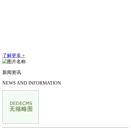
级资质的吉林J9.COM·(中国认证)集团矿山机械有限责任公司。
公司已通过GB／T1900：2008idtIS09001-2008质量管理体系认证，
所生产的矿车系列、人车系列、矿用皮带输送机系列经国家煤矿防爆
安全产品质量监督检验中心检验为质量合格产品，并经安标国家矿用
产品安全标志中心颁发MA矿用产品安全标志证书。
了解更多 +
新闻资讯
NEWS AND INFORMATION