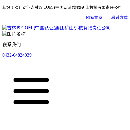
您好！欢迎访问吉林J9.COM·(中国认证)集团矿山机械有限责任公司！
网站首页
|
联系方式
联系我们：
0432-64824939