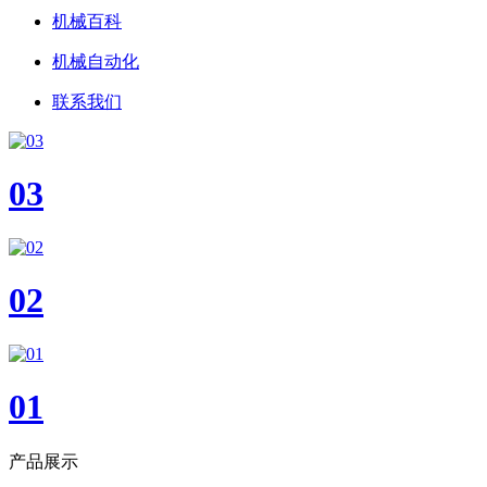
机械百科
机械自动化
联系我们
03
02
01
产品展示