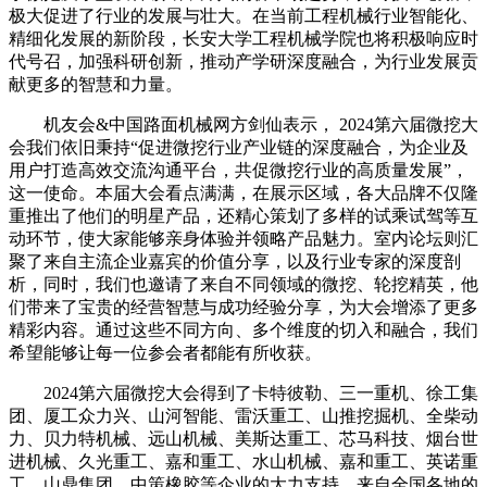
极大促进了行业的发展与壮大。在当前工程机械行业智能化、
精细化发展的新阶段，长安大学工程机械学院也将积极响应时
代号召，加强科研创新，推动产学研深度融合，为行业发展贡
献更多的智慧和力量。
机友会&中国路面机械网方剑仙表示， 2024第六届微挖大
会我们依旧秉持“促进微挖行业产业链的深度融合，为企业及
用户打造高效交流沟通平台，共促微挖行业的高质量发展”，
这一使命。本届大会看点满满，在展示区域，各大品牌不仅隆
重推出了他们的明星产品，还精心策划了多样的试乘试驾等互
动环节，使大家能够亲身体验并领略产品魅力。室内论坛则汇
聚了来自主流企业嘉宾的价值分享，以及行业专家的深度剖
析，同时，我们也邀请了来自不同领域的微挖、轮挖精英，他
们带来了宝贵的经营智慧与成功经验分享，为大会增添了更多
精彩内容。通过这些不同方向、多个维度的切入和融合，我们
希望能够让每一位参会者都能有所收获。
2024第六届微挖大会得到了卡特彼勒、三一重机、徐工集
团、厦工众力兴、山河智能、雷沃重工、山推挖掘机、全柴动
力、贝力特机械、远山机械、美斯达重工、芯马科技、烟台世
进机械、久光重工、嘉和重工、水山机械、嘉和重工、英诺重
工、山鼎集团、中策橡胶等企业的大力支持，来自全国各地的