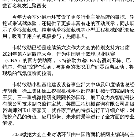
数百名机友汇聚西安。
今年大会室外展示环节设了更多行业主流品牌的微挖、轮
挖试乘试驾体验，还提供了更多丰富有趣的互动展示，同步展
示了滑移装载机、纯电动滑移装载机等小型工程机械的配套应
用，吸引了用户的积极参与，热闹非凡。
卡特彼勒已经是连续第六次作为大会的特别支持方出席
2024年第六届微挖大会。作为中国男子篮球职业联赛
（CBA）的官方赞助商，卡特彼勒力邀CBA名宿刘玉栋、巴
特尔、焦健“空降”现场，与参会的微挖用户们零距离互动，将
现场的气氛值瞬间拉满。
卡特彼勒小型基础建设设备事业部大中华及印度销售总经
理胡巍、徐工集团徐工挖掘机械事业部挖掘机械研究院副所长
王庆、三一重机微挖研究院院长孙国印、厦工众力兴智能科技
有限公司技术副总监钟宝慧、英国工程机械咨询有限公司高级
咨询师刘玉山等嘉宾，就各家产品的特点进行了详细介绍，对
微挖产品的价值、应用趋势、未来前景等进行了全方面的专业
解读。
2024微挖大会企业对话环节由中国路面机械网主编冯转主