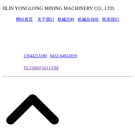
JILIN YONGLONG MINING MACHINERY CO., LTD.
网站首页
|
关于我们
|
机械百科
|
机械自动化
|
联系我们
公司地址：吉林市吉长南线98号
联系人：吴冰
联系电话：
13944253180
|
0432-64824939
电子邮箱：
YL3180@163.COM