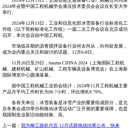
2024年12月13日，全国智能交通装备行业产教融合共同体
2024年会暨中国工程机械学会液压技术委员会会议在长安大学
举行。
2024年12月13日，工业和信息化部冰雪装备行业标准化工
作组（以下简称标准化工作组）一届二次工作会议在北京成功
召开，本次会议由中国工程机。
市场低谷期的沥青搅拌设备行业何去何从，向何处发展，
成为业内重点关注和探讨的话题。12月6-8日。
11月26日至29日，bauma CHINA 2024（上海国际工程机
械、建材机械、矿山机械、工程车辆及设备博览会）在上海新
国际博览中心圆满落幕。
据中国工程机械工业协会统计：2024年11月工程机械主要
产品月平均工作时长为96 7小时，环比增长8 79%。
各有关单位：冰雪装备是冰雪产业的重要组成部分，是北
京冬奥会成功举办和推动冰雪运动广泛开展的重要保障，也是
我国制造业新旧动能转换、高。
上一篇：
我为柳工路机代言 12月话题挑战结果公布，快来