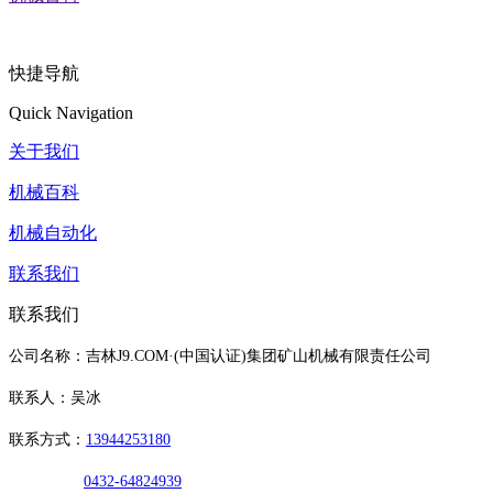
快捷导航
Quick Navigation
关于我们
机械百科
机械自动化
联系我们
联系我们
公司名称：吉林J9.COM·(中国认证)集团矿山机械有限责任公司
联系人：吴冰
联系方式：
13944253180
0432-64824939