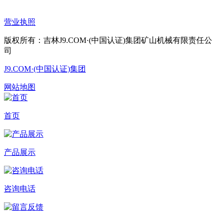
营业执照
版权所有：吉林J9.COM·(中国认证)集团矿山机械有限责任公
司
J9.COM·(中国认证)集团
网站地图
首页
产品展示
咨询电话