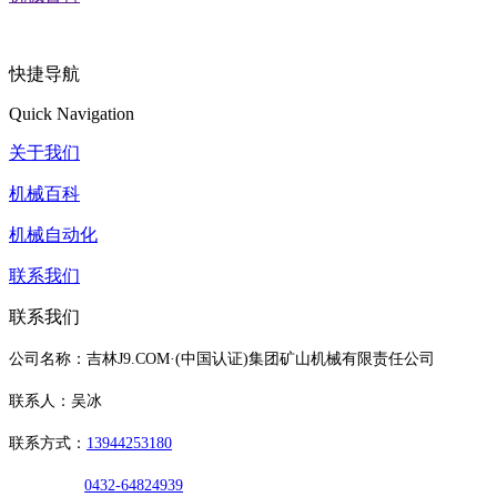
快捷导航
Quick Navigation
关于我们
机械百科
机械自动化
联系我们
联系我们
公司名称：吉林J9.COM·(中国认证)集团矿山机械有限责任公司
联系人：吴冰
联系方式：
13944253180
0432-64824939