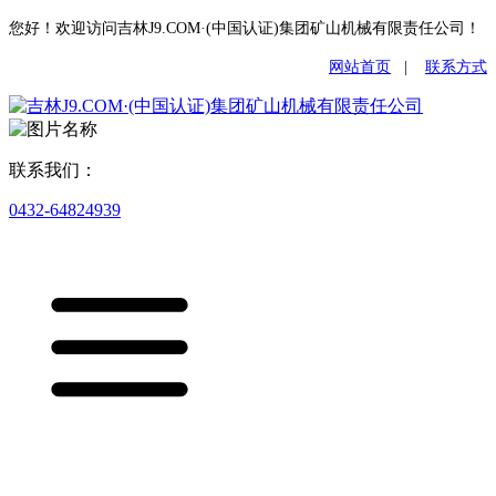
您好！欢迎访问吉林J9.COM·(中国认证)集团矿山机械有限责任公司！
网站首页
|
联系方式
联系我们：
0432-64824939