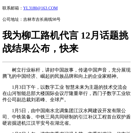
联系邮箱：
YL3180@163.COM
公司地址：吉林市吉长南线98号
我为柳工路机代言 12月话题挑
战结果公布，快来
树立行业标杆，讲好中国故事，传递中国声音，充分展现
腾飞的中国经济、崛起的民族品牌和向上的企业家精神。
1月3日下午，以数字工业 智慧未来为主题的技术交流会
在山河智能总部大楼国际会议厅隆重举行，西门子数字工业软
件公司副总裁刘若峰、全球产。
1月5日，由中国南水北调集团江汉水网建设开发有限公
司、中铁装备、中铁三局共同研制的引江补汉工程首台双护盾
硬岩掘进机江汉平安号在湖北省。