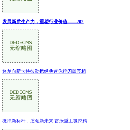
发展新质生产力，重塑行业价值——202
逐梦向新卡特彼勒携经典迷你挖闪耀亮相
微挖新标杆，质领新未来 雷沃重工微挖精