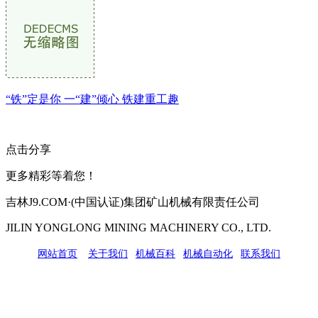
“铁”定是你 一“建”倾心 铁建重工趣
点击分享
更多精彩等着您！
吉林J9.COM·(中国认证)集团矿山机械有限责任公司
JILIN YONGLONG MINING MACHINERY CO., LTD.
网站首页
|
关于我们
|
机械百科
|
机械自动化
|
联系我们
公司地址：吉林市吉长南线98号
联系人：吴冰