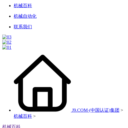
机械百科
机械自动化
联系我们
J9.COM·(中国认证)集团
>
机械百科
>
机械百科