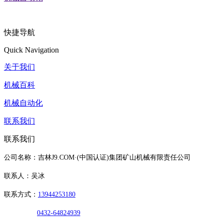
快捷导航
Quick Navigation
关于我们
机械百科
机械自动化
联系我们
联系我们
公司名称：吉林J9.COM·(中国认证)集团矿山机械有限责任公司
联系人：吴冰
联系方式：
13944253180
0432-64824939