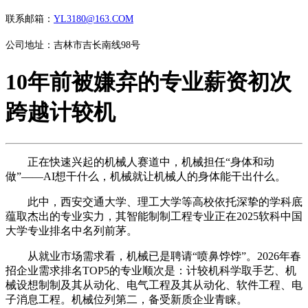
联系邮箱：
YL3180@163.COM
公司地址：吉林市吉长南线98号
10年前被嫌弃的专业薪资初次
跨越计较机
正在快速兴起的机械人赛道中，机械担任“身体和动
做”——AI想干什么，机械就让机械人的身体能干出什么。
此中，西安交通大学、理工大学等高校依托深挚的学科底
蕴取杰出的专业实力，其智能制制工程专业正在2025软科中国
大学专业排名中名列前茅。
从就业市场需求看，机械已是聘请“喷鼻饽饽”。2026年春
招企业需求排名TOP5的专业顺次是：计较机科学取手艺、机
械设想制制及其从动化、电气工程及其从动化、软件工程、电
子消息工程。机械位列第二，备受新质企业青睐。