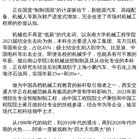
正在国度“制制强国”的计谋驱动下，新能源汽车、高端配
备、机械人等新兴财产迸发式增加，完全改变了市场对机械工
程师的价值认知。
机械也不再是“低薪”的代名词。以东南大学机械工程学院
2023届结业生去向为例，本科生次要进入徐工集团、东方沉机
等国有企业，占比45%；硕士结业生则入职华为、比亚迪、中
国电科等出名企业。即便名校的机械学子，也能具有可不雅的
年薪。烟台南山学院2名机械设想制制及其从动化专业的本科
生，正在研究生结业后别离就职于上海小鹏汽车、中石化上海
海洋石油局，实现年薪25w+和20w+。
做为中国高档机械工程教育的标杆取引领者之一，西安交
通大学正在机械范畴具有极高的声誉和学科影响力。2022年新
增招生专业智能制制工程，由中国工程院院士卢秉恒和中国工
程院院士蒋庄德担任专业的扶植参谋，结合华为等企业，输呈
现代工程科技领甲士才。
从1980年代的灿烂，到2010年代的遇冷，再到2020年代中
期的火热……阿谁一度被戏称为“四大天坑两大”的！