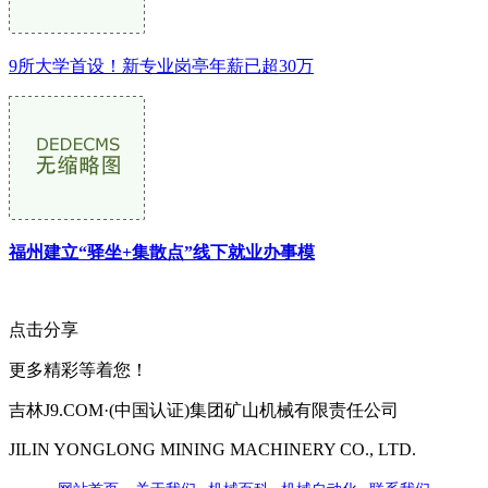
9所大学首设！新专业岗亭年薪已超30万
福州建立“驿坐+集散点”线下就业办事模
点击分享
更多精彩等着您！
吉林J9.COM·(中国认证)集团矿山机械有限责任公司
JILIN YONGLONG MINING MACHINERY CO., LTD.