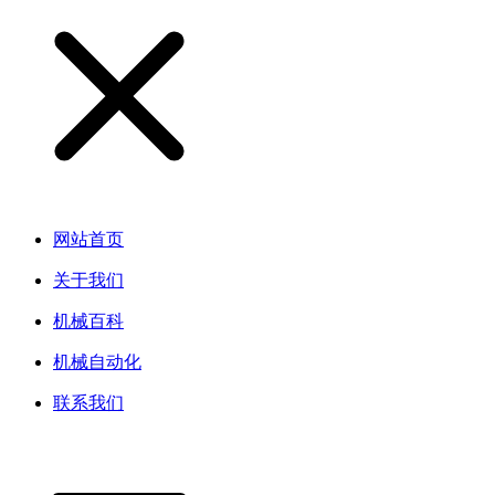
网站首页
关于我们
机械百科
机械自动化
联系我们