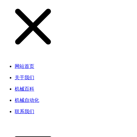
网站首页
关于我们
机械百科
机械自动化
联系我们