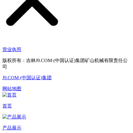
营业执照
版权所有：吉林J9.COM·(中国认证)集团矿山机械有限责任公
司
J9.COM·(中国认证)集团
网站地图
首页
产品展示