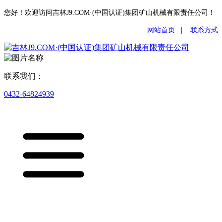
您好！欢迎访问吉林J9.COM·(中国认证)集团矿山机械有限责任公司！
网站首页
|
联系方式
联系我们：
0432-64824939