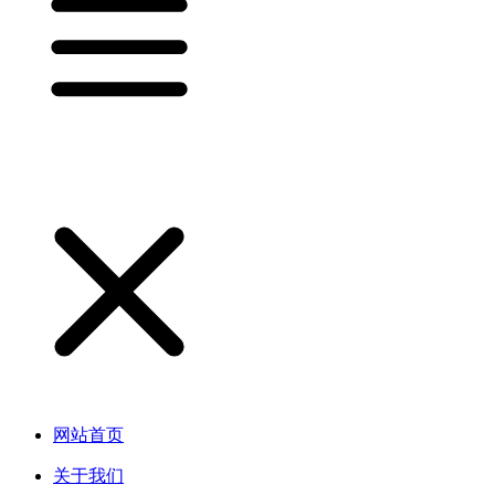
网站首页
关于我们