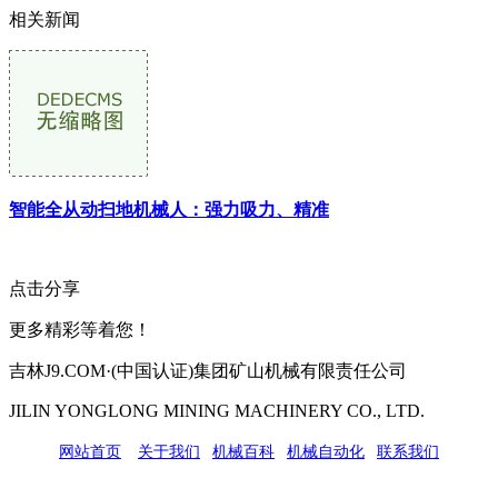
相关新闻
智能全从动扫地机械人：强力吸力、精准
点击分享
更多精彩等着您！
吉林J9.COM·(中国认证)集团矿山机械有限责任公司
JILIN YONGLONG MINING MACHINERY CO., LTD.
网站首页
|
关于我们
|
机械百科
|
机械自动化
|
联系我们
公司地址：吉林市吉长南线98号