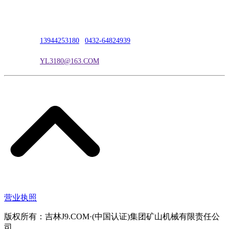
联系人：吴冰
联系电话：
13944253180
|
0432-64824939
电子邮箱：
YL3180@163.COM
营业执照
版权所有：吉林J9.COM·(中国认证)集团矿山机械有限责任公
司