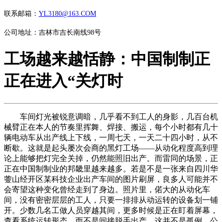
联系邮箱：
YL3180@163.COM
公司地址：吉林市吉长南线98号
工场越来越恬静：中国制制正
正在进入“关灯时
车间灯光被锐意调暗，几乎看不到工人的身影，几百台机
械臂正在本人的节奏里挥舞、焊接、搬运，每个小时都有几十
辆电动车从出产线上下线，一周七天，一天二十四小时，从不
断歇。这就是起头屡次会商的黑灯工场——从动化程度高到理
论上能够把灯完全关掉，仍然能照旧出产。而雷同的场景，正
正在中国制制业的邦畿里越来越多。若是不是一张来自四川华
蓥山经开区某科技企业出产车间的图片刷屏，良多人可能并不
会寄望这种变化曾经走到了身边。照片里，偌大的从动化车
间，没有密密层层的工人，只要一排排从动运转的设备划一铺
开。少数几名工做人员穿越其间，更多时候是正在盯着屏幕，
查看系统运转形态，而不是间接脱手出产。这并不是孤例。公