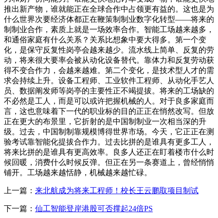
推出新产物，谁就能正在全球合作中占领更有益的。这也是为
什么世界次要经济体都正在鞭策制制业数字化转型——将来的
制制业合作，素质上就是一场效率合作。智能工场越来越多，
和通俗家庭有什么关系？关系比想象中要大得多。第一个变
化，是保守反复性岗亭会越来越少。流水线上简单、反复的劳
动，将来很大要率会被从动化设备替代。靠体力和反复劳动获
得不变合作力，会越来越难。第二个变化，是技术型人才的需
求会持续上升。设备工程师、工业软件工程师、从动化手艺人
员、数据阐发师等岗亭的主要性正不竭提拔。将来的工场缺的
不必然是工人，而是可以或许把握机械的人。对于良多家庭而
言，这也意味着下一代的职业标的目的正正在悄然改写。但放
正在更大的布景里，它折射的是中国制制业一次相当深的升
级。过去，中国制制靠规模博得世界市场。今天，它正正在测
验考试靠智能化提拔合作力。过去比拼的是谁具有更多工人，
将来比拼的是谁具有更高效率。良多人还正在盯着楼市什么时
候回暖，消费什么时候反弹。但正在另一条赛道上，曾经悄悄
铺开。工场越来越恬静，机械越来越忙碌。
上一篇：
来北航成为将来工程师！校长王云鹏取项目制试
下一篇：
仙工智能登岸港股可否撑起24倍PS