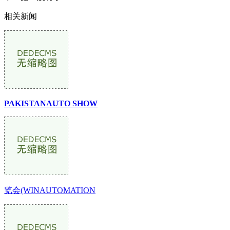
相关新闻
PAKISTANAUTO SHOW
览会(WINAUTOMATION