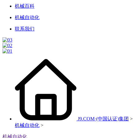
机械百科
机械自动化
联系我们
J9.COM·(中国认证)集团
>
机械自动化
>
机械自动化