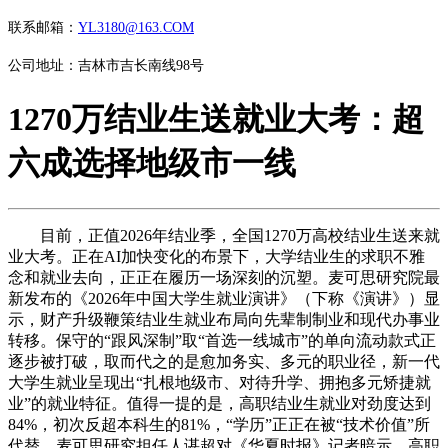
联系邮箱：
YL3180@163.COM
公司地址：吉林市吉长南线98号
1270万结业生送就业大考：超
六成选择地级市一线
目前，正值2026年结业季，全国1270万高校结业生送来就
业大考。正在AI加快变化的布景下，大学结业生的求职不雅
念和就业去向，正正在履历一场深刻的沉塑。麦可思研究院最
新发布的《2026年中国大学生就业演讲》（下称《演讲》）显
示，财产升级鞭策结业生就业布局向先辈制制业和现代办事业
转移。保守的“跟风深制”取“首选一线城市”的单向流动款式正
逐步被打破，取而代之的是愈加务实、多元的职业径，新一代
大学生就业呈现出“扎根地级市、对待升学、拥抱多元矫捷就
业”的就业特征。值得一提的是，高职结业生就业对劲度达到
84%，初次反超本科生的81%，“学历”正正在被“技术价值”所
代替。麦可思研究担任人谌超对《华夏时报》记者暗示，高职