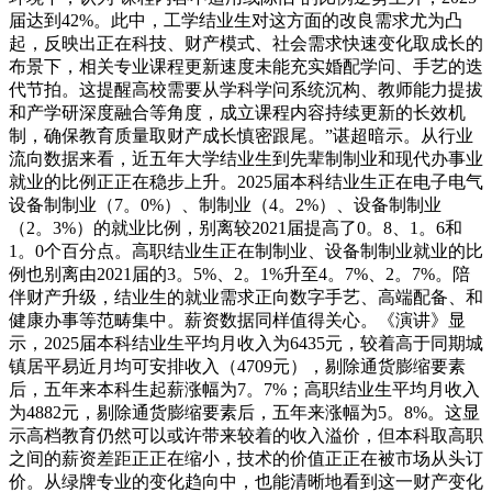
届达到42%。此中，工学结业生对这方面的改良需求尤为凸
起，反映出正在科技、财产模式、社会需求快速变化取成长的
布景下，相关专业课程更新速度未能充实婚配学问、手艺的迭
代节拍。这提醒高校需要从学科学问系统沉构、教师能力提拔
和产学研深度融合等角度，成立课程内容持续更新的长效机
制，确保教育质量取财产成长慎密跟尾。”谌超暗示。从行业
流向数据来看，近五年大学结业生到先辈制制业和现代办事业
就业的比例正正在稳步上升。2025届本科结业生正在电子电气
设备制制业（7。0%）、制制业（4。2%）、设备制制业
（2。3%）的就业比例，别离较2021届提高了0。8、1。6和
1。0个百分点。高职结业生正在制制业、设备制制业就业的比
例也别离由2021届的3。5%、2。1%升至4。7%、2。7%。陪
伴财产升级，结业生的就业需求正向数字手艺、高端配备、和
健康办事等范畴集中。薪资数据同样值得关心。《演讲》显
示，2025届本科结业生平均月收入为6435元，较着高于同期城
镇居平易近月均可安排收入（4709元），剔除通货膨缩要素
后，五年来本科生起薪涨幅为7。7%；高职结业生平均月收入
为4882元，剔除通货膨缩要素后，五年来涨幅为5。8%。这显
示高档教育仍然可以或许带来较着的收入溢价，但本科取高职
之间的薪资差距正正在缩小，技术的价值正正在被市场从头订
价。从绿牌专业的变化趋向中，也能清晰地看到这一财产变化