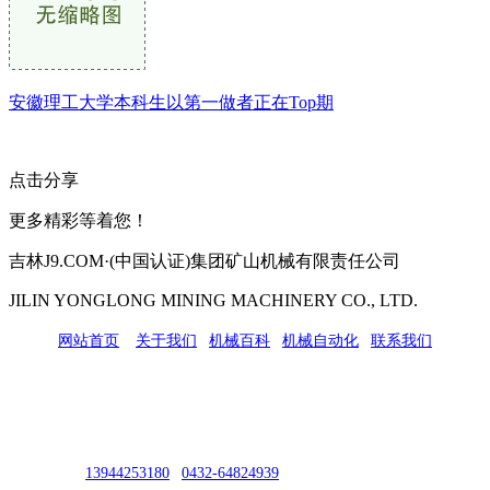
安徽理工大学本科生以第一做者正在Top期
点击分享
更多精彩等着您！
吉林J9.COM·(中国认证)集团矿山机械有限责任公司
JILIN YONGLONG MINING MACHINERY CO., LTD.
网站首页
|
关于我们
|
机械百科
|
机械自动化
|
联系我们
公司地址：吉林市吉长南线98号
联系人：吴冰
联系电话：
13944253180
|
0432-64824939