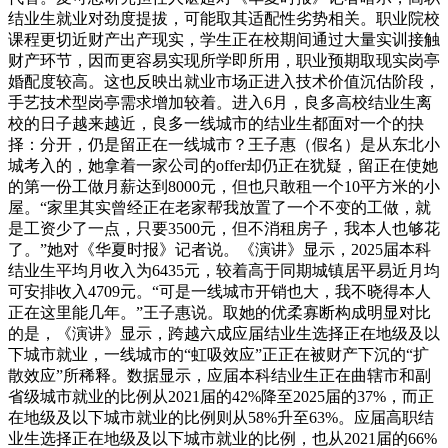
结业生就业对劲度提拔，可能取其适配性劣势相关。职业院校
课程更切近财产出产现实，学生正在校期间通过大量实训接触
财产环节，因而更容易实现所学即所用，职业预期取现实岗亭
婚配度较高。这也反映出就业市场正进入技术价值沉估阶段，
手艺技术型岗亭需求增加较着。进入6月，良多高校结业生离
校的日子越来越近，良多一线城市的结业生都面对一个的抉
择：分开，仍是留正在一线城市？王子惠（假名）是从东北小
城考入的，她拿着一家公司的offer却仍正在犹疑，留正在使她
的第一份工做月薪达到8000元，但也只敢租一个10平方米的小
屋。“家里其实曾经正在老家帮我放置了一个不变的工做，就
是工资少了一点，只要3500元，但不消租房子，我本人也够花
了。”她对《华夏时报》记者说。《演讲》显示，2025届本科
结业生平均月收入为6435元，较着高于同期城镇居平易近月均
可安排收入4709元。“可是一线城市开销也大，我不晓得本人
正在这里能几年。”王子惠说。取她的优柔寡断构成明显对比
的是，《演讲》显示，跨越六成应届结业生选择正在地级及以
下城市就业，一线城市的“虹吸效应”正正在被财产下沉的“扩
散效应”所稀释。数据显示，应届本科结业生正在曲辖市和副
省级城市就业的比例从2021届的42%降至2025届的37%，而正
在地级及以下城市就业的比例则从58%升至63%。应届高职结
业生选择正在地级及以下城市就业的比例，也从2021届的66%