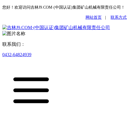
您好！欢迎访问吉林J9.COM·(中国认证)集团矿山机械有限责任公司！
网站首页
|
联系方式
联系我们：
0432-64824939