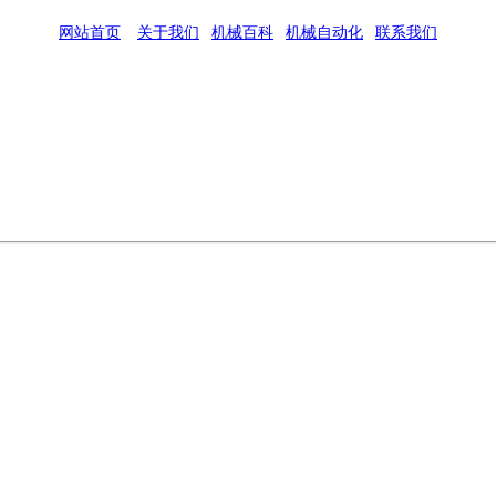
网站首页
|
关于我们
|
机械百科
|
机械自动化
|
联系我们