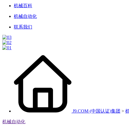
机械百科
机械自动化
联系我们
J9.COM·(中国认证)集团
>
机械自动化