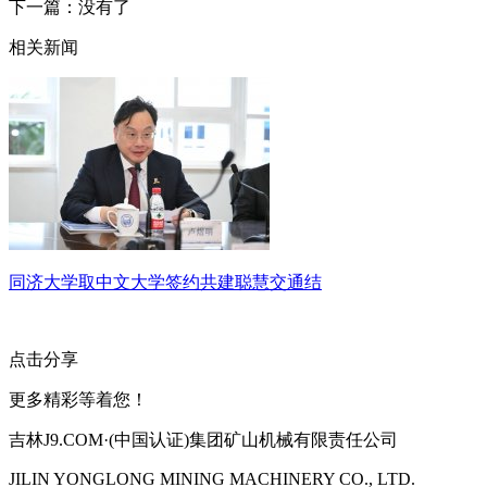
下一篇：没有了
相关新闻
同济大学取中文大学签约共建聪慧交通结
点击分享
更多精彩等着您！
吉林J9.COM·(中国认证)集团矿山机械有限责任公司
JILIN YONGLONG MINING MACHINERY CO., LTD.