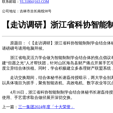
联系邮箱：
YL3180@163.COM
公司地址：吉林市吉长南线98号
【走访调研】浙江省科协智能
原题目：《【走访调研】浙江省科协智能制制学会结合体秘
请磅礴号请用电脑拜候。
浙江省电灵活力学会做为智能制制学会结合体的焦点倡议单
建“但愿之光”人才帮扶团，针对山区海岛县财产痛点开展手
度立异结合体扶植。同时，学会积极建立多条理财产联盟系统，
走访交换期间，结合体秘书长谢磊传授暗示，两大学会别离正
以具体项目为抓手，聚焦智能农机、高效电机、数字农业等沉
4月16日，浙江省科协智能制制学会结合体秘书长谢磊传授
使用、手艺需求取合做径展开深切交换。
上一篇：
三一集团2024年度「十大荣誉」