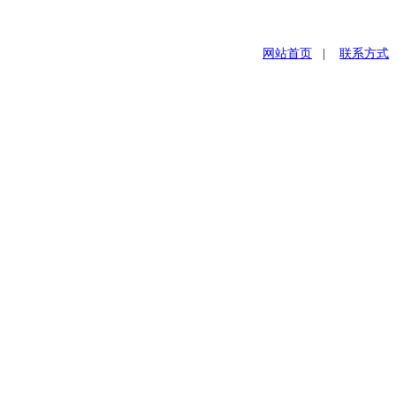
网站首页
|
联系方式