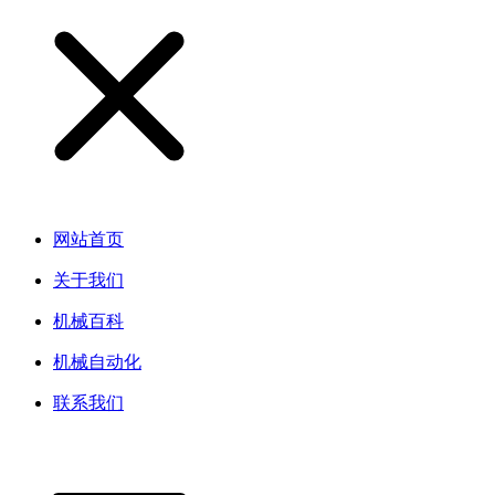
网站首页
关于我们
机械百科
机械自动化
联系我们