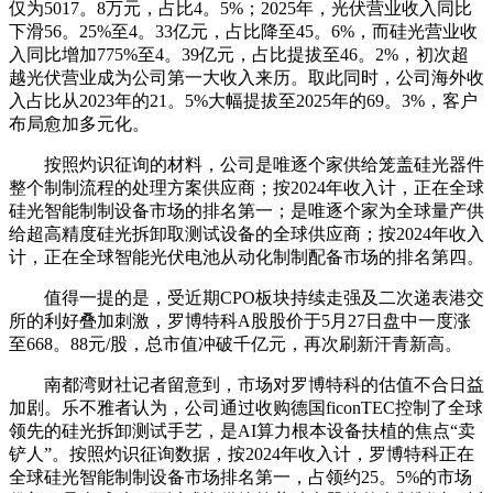
仅为5017。8万元，占比4。5%；2025年，光伏营业收入同比
下滑56。25%至4。33亿元，占比降至45。6%，而硅光营业收
入同比增加775%至4。39亿元，占比提拔至46。2%，初次超
越光伏营业成为公司第一大收入来历。取此同时，公司海外收
入占比从2023年的21。5%大幅提拔至2025年的69。3%，客户
布局愈加多元化。
按照灼识征询的材料，公司是唯逐个家供给笼盖硅光器件
整个制制流程的处理方案供应商；按2024年收入计，正在全球
硅光智能制制设备市场的排名第一；是唯逐个家为全球量产供
给超高精度硅光拆卸取测试设备的全球供应商；按2024年收入
计，正在全球智能光伏电池从动化制制配备市场的排名第四。
值得一提的是，受近期CPO板块持续走强及二次递表港交
所的利好叠加刺激，罗博特科A股股价于5月27日盘中一度涨
至668。88元/股，总市值冲破千亿元，再次刷新汗青新高。
南都湾财社记者留意到，市场对罗博特科的估值不合日益
加剧。乐不雅者认为，公司通过收购德国ficonTEC控制了全球
领先的硅光拆卸测试手艺，是AI算力根本设备扶植的焦点“卖
铲人”。按照灼识征询数据，按2024年收入计，罗博特科正在
全球硅光智能制制设备市场排名第一，占领约25。5%的市场