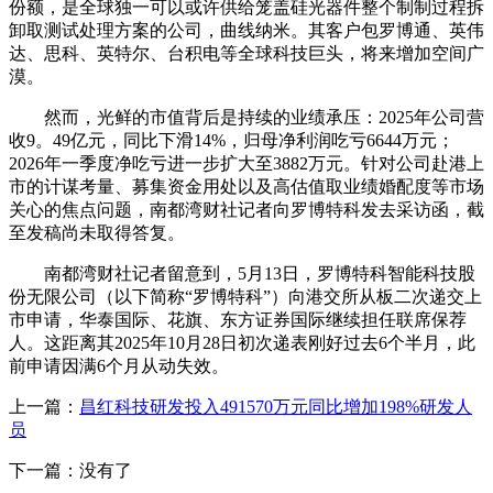
份额，是全球独一可以或许供给笼盖硅光器件整个制制过程拆
卸取测试处理方案的公司，曲线纳米。其客户包罗博通、英伟
达、思科、英特尔、台积电等全球科技巨头，将来增加空间广
漠。
然而，光鲜的市值背后是持续的业绩承压：2025年公司营
收9。49亿元，同比下滑14%，归母净利润吃亏6644万元；
2026年一季度净吃亏进一步扩大至3882万元。针对公司赴港上
市的计谋考量、募集资金用处以及高估值取业绩婚配度等市场
关心的焦点问题，南都湾财社记者向罗博特科发去采访函，截
至发稿尚未取得答复。
南都湾财社记者留意到，5月13日，罗博特科智能科技股
份无限公司（以下简称“罗博特科”）向港交所从板二次递交上
市申请，华泰国际、花旗、东方证券国际继续担任联席保荐
人。这距离其2025年10月28日初次递表刚好过去6个半月，此
前申请因满6个月从动失效。
上一篇：
昌红科技研发投入491570万元同比增加198%研发人
员
下一篇：没有了