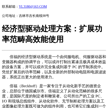
联系邮箱：
YL3180@163.COM
公司地址：吉林市吉长南线98号
经济型驱动处理方案：扩展功
率范畴高效能使用
倍福的经济型驱动系统是一个由伺服电机、伺服驱动器和
变频器构成的协调平台，可以或许打制出紧凑且极具成本效益
的设备方案，并可以或许完全集成到基于 PC 的节制系统中。
凭仗扩展后的功率范畴，以及全新的外部制动电阻和电源滤波
器，系统正出更大的使用潜力。
倍福（Beckhoff）是一家专注于从动化新手艺的德资企
业，总部位于德国威尔市。倍福定义了从动化范畴的很多尺
度，是国际尺度的制定者和鞭策者。公司所出产的工业 PC、
I/O 和现场总线组件、从动化软件、无节制柜处理方案以及工
业图像处理方案既可做为的组件利用，也可将它们集成到一个