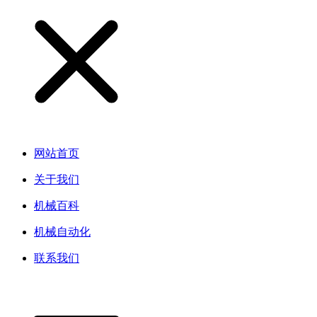
网站首页
关于我们
机械百科
机械自动化
联系我们