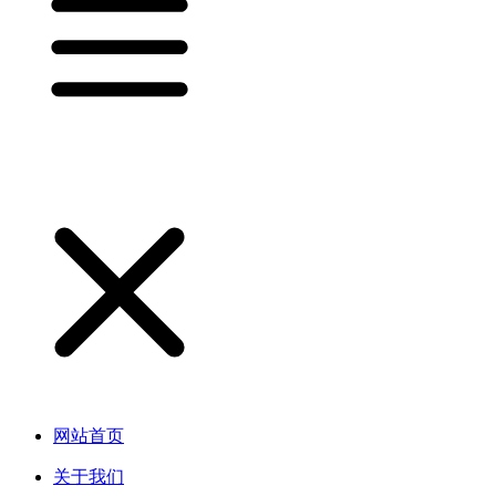
网站首页
关于我们