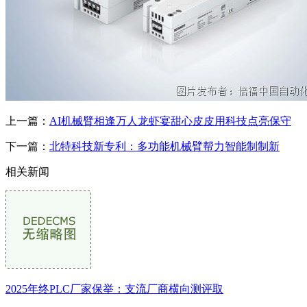
上一篇：
AI机械臂相逢万人龙虾宴甜心皮皮用科技点亮保守
下一篇：
北特科技新专利：多功能机械臂帮力智能制制新
相关新闻
2025年终PLC厂家保举：支流厂商横向测评取