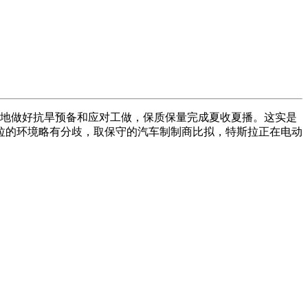
地做好抗旱预备和应对工做，保质保量完成夏收夏播。这实是
拉的环境略有分歧，取保守的汽车制制商比拟，特斯拉正在电动