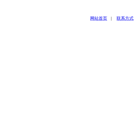
网站首页
|
联系方式