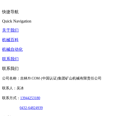
快捷导航
Quick Navigation
关于我们
机械百科
机械自动化
联系我们
联系我们
公司名称：吉林J9.COM·(中国认证)集团矿山机械有限责任公司
联系人：吴冰
联系方式：
13944253180
0432-64824939