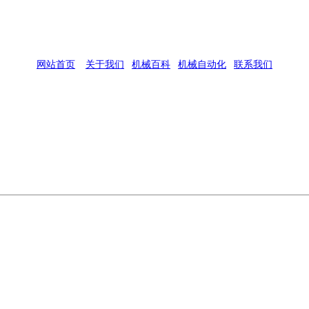
网站首页
|
关于我们
|
机械百科
|
机械自动化
|
联系我们