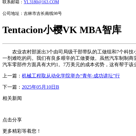
联系邮箱：
YL3180@163.COM
公司地址：吉林市吉长南线98号
Tentacion小樱VK MBA智库
农业农村部派出3个由司局级干部带队的工做组和7个科技小
一剂难吃的药。我们有良多艰辛的工做要做。虽然汽车制制商
汽车零部件方面具有大约1。7万美元的成本劣势，这有帮于该
上一篇：
机械工程取从动化学院举办“青年·成功讲坛”行
下一篇：
2025年05月10日B
相关新闻
点击分享
更多精彩等着您！