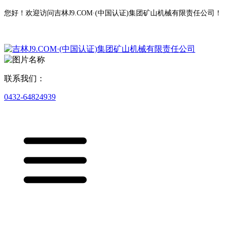
您好！欢迎访问吉林J9.COM·(中国认证)集团矿山机械有限责任公司！
联系我们：
0432-64824939