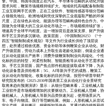
擎。中国、韩国等国度正在汽车、半导体等范畴的从动化升级
需求兴旺，鞭策市场规模持续扩大。地域依托高端配备制制取
工业互联网手艺劣势，正在工业软件、智能传感器等细分范畴
占领领先地位。欧洲地域则凭仗深挚的工业底蕴取严酷的环保
尺度，正在绿色从动化、能源办理等范畴构成特色合作力。中
国做为全球最大的工业从动化市场之一，市场规模持续扩张，
增速高于全球平均程度。这一增加背后是政策支撑、财产升级
和手艺立异的多沉驱动。政策层面，《中国制制2025》《“十
四五”智能制制成长规划》等文件为行业成长供给了顶层设
想，处所通过税收优惠、资金补助等体例鞭策企业从动化。财
产升级层面，劳动力成本上升取生齿老龄化加剧，倒逼企业通
过从动化提拔出产效率；消费升级鞭策制制业向高端化、个性
化标的目的转型，对柔性制制、智能质检等从动化手艺需求添
加。手艺立异层面，国产焦点部件机能提拔取成本下降，为从
动化设备普及供给根本；5G、AI等新兴手艺的成熟，鞭策工
业从动化向智能化、收集化标的目的升级。按照中研普华财产
研究院发布的《2025-2030年国表里工业从动化行业全景研究
取将来趋向预测演讲》显示：从细分范畴来看，工业机械人取
工业软件是市场规模增加的次要驱动力。工业机械人范畴，协
做机械人、人形机械人等新兴品类快速兴起，使用场景从汽
车、电子向物流、医疗等范畴拓展。例如，人形机械人从尝试
室出产线，承担搬运、细密拆卸等使命，其通过模仿锻炼获得