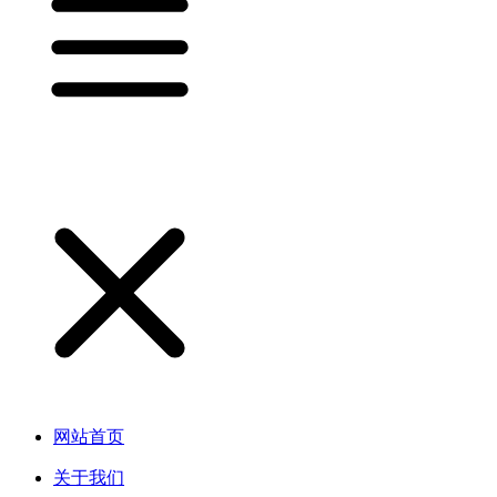
网站首页
关于我们