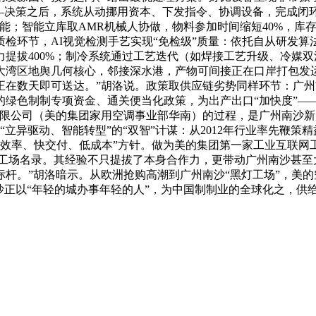
——决策之后，系统从动挪用资本、下发指令、协调设备，完成闭
能；智能立库取AMR机械人协做，物料参加时间缩短40%，库存
检环节，AI视觉检测手艺实现“免检级”质量：依托自从研发算
能力提拔400%；制冷系统通过工艺迭代（如焊接工艺升级、冷媒
湾区地舆几何核心，邻接深水港，产物可间接正在口岸打包发运
正在数天即可送达。”胡洛说。政策取供应链劣势同样环节：广
绿色制制专项资金、通关便当化政策，为出产出口“加快度”—
公司（美的集团家用空调事业部华南）的过程，是广州南沙新质出产
于“立异驱动、智能转型”的“双智”计谋：从2012年行业率先
高效率、快交付、低成本”方针。做为美的集团第一家工业互联网
5G工场名录。其经验不只提拔了本身合作力，更带动广州南沙甚
杆。”胡洛暗示。从欧洲抢购高潮到广州南沙“黑灯工场”，美
沙正以“年轻的城办事年轻的人”，为中国制制业的全球化之，供