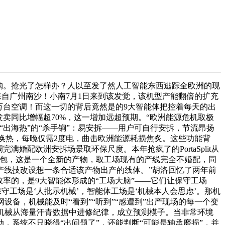
抢购。抢光了怎样办？人以至发了然人工智能东西逃踪全欧洲的现
00%来自广州南沙！小南7月1日来到该发觉，该机型产能翻倍的扩充
万台空调！而这一切的背后竟然是的9大智能体把控着每天的出
卖同比增幅超70%，这一增加远超预期。“欧洲能源危机取极
出海热”的“杀手锏”：易安拆——用户可自行安拆，节流昂扬
效换热，每晚仅需2度电，曲击欧洲能源耗损焦炙。这些功能背
配欧洲安拆场景取环保尺度。本年抢疯了的PortaSplit从
打包，这是一个全新的产物，取工场现有的产线完全不婚配，同
产线技改设想一条合适该产物出产的线体。”胡洛回忆了两年前
效率的，是9大智能体形成的“工场大脑”——它们让保守工场
保守工场是‘人批示机械’，智能体工场是‘机械本人会思虑’。那机
备，机械能及时“看到”“听到”“感遭到”出产现场的每一个变
机械从海量汗青数据中进修纪律，成立预测模子。当非常环境
系统不只晓得“出问题了”，还能判断“可能是轴承磨损”，并