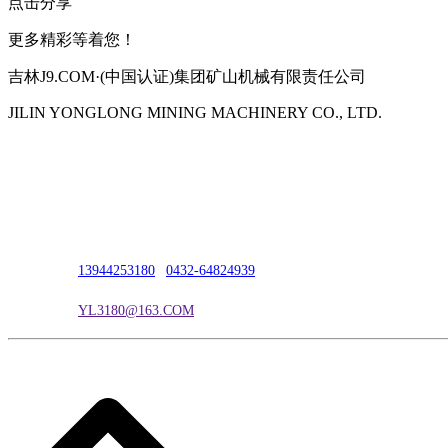
点击分享
更多精彩等着您！
吉林J9.COM·(中国认证)集团矿山机械有限责任公司
JILIN YONGLONG MINING MACHINERY CO., LTD.
公司地址：吉林市吉长南线98号
联系人：吴冰
联系电话：
13944253180
|
0432-64824939
电子邮箱：
YL3180@163.COM