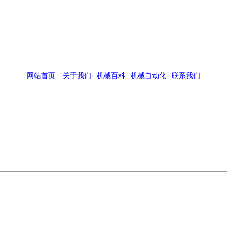
网站首页
|
关于我们
|
机械百科
|
机械自动化
|
联系我们