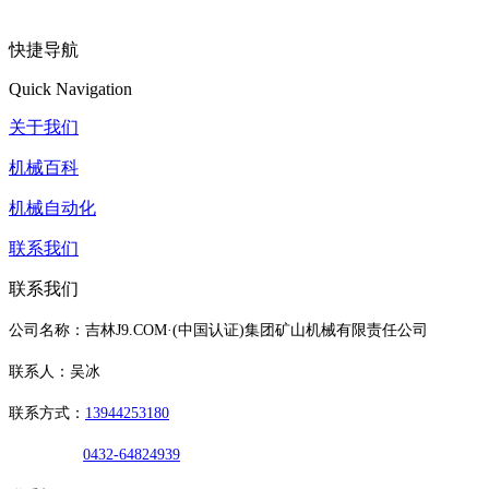
快捷导航
Quick Navigation
关于我们
机械百科
机械自动化
联系我们
联系我们
公司名称：吉林J9.COM·(中国认证)集团矿山机械有限责任公司
联系人：吴冰
联系方式：
13944253180
0432-64824939