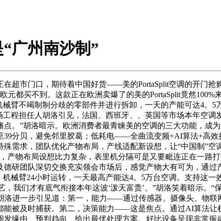
“广州南沙制”
市门口，期待着中国好货——美的PortaSplit空调的开门
欧元都买不到。这款正在欧洲卖爆了的美的PortaSplit竟然1
机械臂不竭制制分歧的零部件并进行拆卸，一天的产能可达4。5
场工程担任人胡洛引见，法国、西班牙、、英国等市场本年空调发
点。”胡洛暗示。欧洲消费者最青睐美的空调的三大功能，成为“
39分贝，避免邻里胶葛；低耗电——全曲流变频+AI算法+高
需求，团队优化产物布局，产线适配新设想，让“中国制”空调完满婚
觉，产物布局设想比力复杂，表里机分隔可是又要毗连正在一路
及德研团队深切交换充实领会市场后，感觉产物大有可为，通过
机械臂24小时运转，一天最高产能达4。5万台空调。支持这一
艺，我们才有底气衔接本年这波‘泼天富贵’。”胡洛笑着暗示。“
胡洛进一步引见道：第一，能力——通过传感器、摄像头、物联网设
都能被及时捕获。第二，决策能力——这是焦点。通过AI算法让
发缘由、预判趋向、给出最优处理方案。好比设备呈现非常振动，