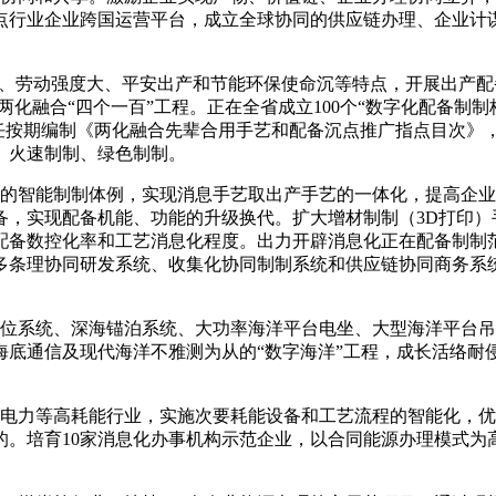
点行业企业跨国运营平台，成立全球协同的供应链办理、企业计
、劳动强度大、平安出产和节能环保使命沉等特点，开展出产配
化融合“四个一百”工程。正在全省成立100个“数字化配备制制核心
委担任按期编制《两化融合先辈合用手艺和配备沉点推广指点目次
、火速制制、绿色制制。
智能制制体例，实现消息手艺取出产手艺的一体化，提高企业
备，实现配备机能、功能的升级换代。扩大增材制制（3D打印）
配备数控化率和工艺消息化程度。出力开辟消息化正在配备制制
多条理协同研发系统、收集化协同制制系统和供应链协同商务系
系统、深海锚泊系统、大功率海洋平台电坐、大型海洋平台吊
海底通信及现代海洋不雅测为从的“数字海洋”工程，成长活络耐
力等高耗能行业，实施次要耗能设备和工艺流程的智能化，优
的。培育10家消息化办事机构示范企业，以合同能源办理模式为