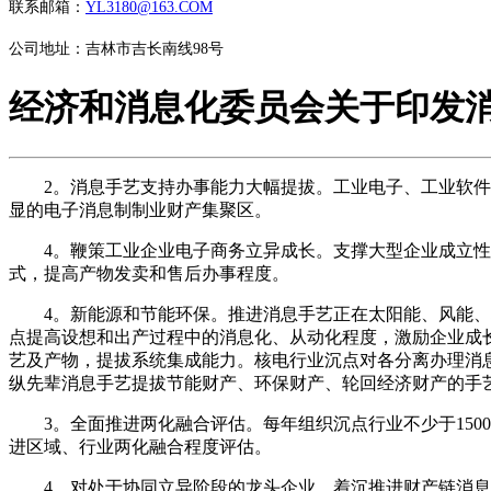
联系邮箱：
YL3180@163.COM
公司地址：吉林市吉长南线98号
经济和消息化委员会关于印发
2。消息手艺支持办事能力大幅提拔。工业电子、工业软件、
显的电子消息制制业财产集聚区。
4。鞭策工业企业电子商务立异成长。支撑大型企业成立性采
式，提高产物发卖和售后办事程度。
4。新能源和节能环保。推进消息手艺正在太阳能、风能、核
点提高设想和出产过程中的消息化、从动化程度，激励企业成
艺及产物，提拔系统集成能力。核电行业沉点对各分离办理消
纵先辈消息手艺提拔节能财产、环保财产、轮回经济财产的手
3。全面推进两化融合评估。每年组织沉点行业不少于150
进区域、行业两化融合程度评估。
4。对处于协同立异阶段的龙头企业，着沉推进财产链消息协