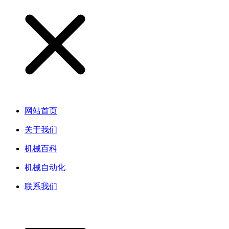
网站首页
关于我们
机械百科
机械自动化
联系我们