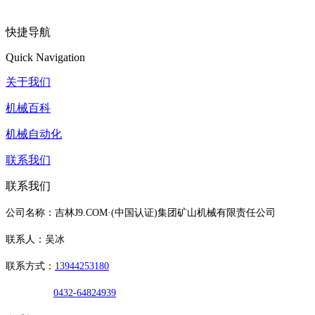
快捷导航
Quick Navigation
关于我们
机械百科
机械自动化
联系我们
联系我们
公司名称：吉林J9.COM·(中国认证)集团矿山机械有限责任公司
联系人：吴冰
联系方式：
13944253180
0432-64824939