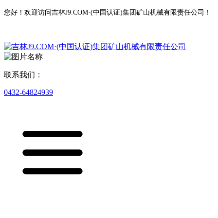
您好！欢迎访问吉林J9.COM·(中国认证)集团矿山机械有限责任公司！
联系我们：
0432-64824939