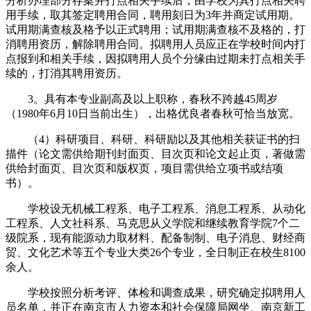
分析办理部分存案并打点相关手续后，由学校为其打点相关聘
用手续，取其签定聘用合同，聘用刻日为3年并商定试用期。
试用期满查核及格予以正式聘用；试用期满查核不及格的，打
消聘用资历，解除聘用合同。拟聘用人员应正在学校时间内打
点报到和相关手续，因拟聘用人员个分缘由过期未打点相关手
续的，打消其聘用资历。
3。具有本专业副高及以上职称，春秋不跨越45周岁
（1980年6月10日当前出生），出格优良者春秋可恰当放宽。
（4）科研项目、科研、科研励以及其他相关获证书的扫
描件（论文需供给期刊封面页、目次页和论文起止页，著做需
供给封面页、目次页和版权页，项目需供给立项书或结项
书）。
学校设无机械工程系、电子工程系、消息工程系、从动化
工程系、人文社科系、马克思从义学院和继续教育学院7个二
级院系，现有能源动力取材料、配备制制、电子消息、财经商
贸、文化艺术等五个专业大类26个专业，全日制正在校生8100
余人。
学校按照分析考评、体检和调查成果，研究确定拟聘用人
员名单，并正在南京市人力资本和社会保障局网坐、南京新工