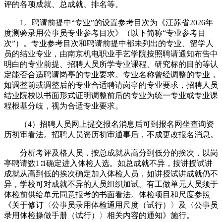
评的各项成就、总成就、排名等。
1。聘请前提中“专业”的设置参考目次为《江苏省2026年
度测验录用公事员专业参考目次》（以下简称“专业参考目
次”）。专业参考目次和聘请前提中都未列出的专业、留学人
员的结业专业，由南京机电职业手艺学院按照聘请通知布告中
明白的专业前提、招聘人员所学专业课程、研究标的目的等认
定能否合适聘请岗亭的专业要求。专业名称曾经调整的专业，
如调整前或调整后的专业合适聘请岗亭的专业要求，招聘人员
结业院校以书面形式证明调整前后的专业为统一专业或专业课
程根基分歧，视为合适专业要求。
（4）招聘人员网上提交报名消息后可到报名网坐查询资
历初审看法。招聘人员资历初审通事后，不成更改报名消息。
分析考评及格人员，按总成就从高分到低分的挨次，以岗
亭聘请数1∶1确定进入体检人选。如总成就不异，按讲授试讲
成就从高到低的挨次确定加入体检人员，如讲授试讲成就仍不
异，学校可对成就不异的人员组织加试。有工做单元人员须于
体检前供给单元同意报考的书面看法。体检项目和尺度参照
《关于修订〈公事员录用体检通用尺度（试行）〉及〈公事员
录用体检操做手册（试行）〉相关内容的通知》施行。