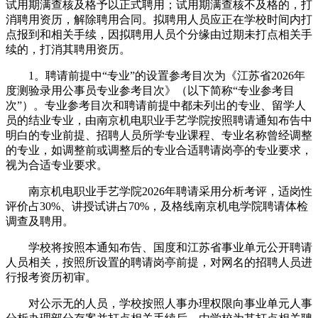
试用期满查核及格予以正式聘用；试用期满查核不及格的，打
消聘用资历，解除聘用合同。拟聘用人员应正在学校时间内打
点报到和相关手续，因拟聘用人员个分缘由过期未打点相关手
续的，打消其聘用资历。
1。聘请前提中“专业”的设置参考目次为《江苏省2026年
度测验录用公事员专业参考目次》（以下简称“专业参考目
次”）。专业参考目次和聘请前提中都未列出的专业、留学人
员的结业专业，由南京机电职业手艺学院按照聘请通知布告中
明白的专业前提、招聘人员所学专业课程、专业名称曾经调整
的专业，如调整前或调整后的专业合适聘请岗亭的专业要求，
视为合适专业要求。
南京机电职业手艺学院2026年聘请采用分析考评，适岗性
评价占30%、讲授试讲占70%，及格线南京机电学院聘请体检
调查及聘用。
学校将按照本通知布告、国度和江苏省事业单元公开聘请
人员相关，按照所设置的聘请岗亭前提，对网名的招聘人员进
行报考资历初审。
对公示无的人员，学校按照人事办理权限向事业单元人事