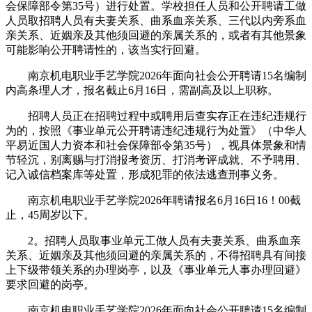
会保障部令第35号）进行处置。学校担任人员和公开聘请工做
人员取招聘人员有夫妻关系、曲系血亲关系、三代以内旁系血
亲关系、近姻亲及其他须回避的亲属关系的，或者有其他景象
可能影响公开聘请性的，该当实行回避。
南京机电职业手艺学院2026年面向社会公开聘请15名编制
内高条理人才，报名截止6月16日，需副高及以上职称。
招聘人员正在招聘过程中或聘用后查实存正在违纪违规行
为的，按照《事业单元公开聘请违纪违规行为处置》（中华人
平易近国人力资本和社会保障部令第35号），视具体景象和情
节轻沉，别离赐与打消报考资历、打消考评成就、不予聘用、
记入诚信档案库等处置，形成犯罪的依法逃查刑事义务。
南京机电职业手艺学院2026年聘请报名6月16日16！00截
止，45周岁以下。
2。招聘人员取事业单元工做人员有夫妻关系、曲系血亲
关系、近姻亲及其他须回避的亲属关系的，不得招聘具有间接
上下级带领关系的办理岗亭，以及《事业单元人事办理回避》
要求回避的岗亭。
南京机电职业手艺学院2026年面向社会公开聘请15名编制