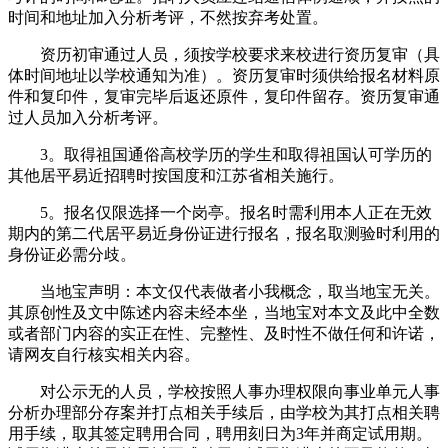
时间和地址加入分析考评，不然按弃考处置。
资历初审通过人员，须按学校要求来校进行资历复审（具
体时间地址以学校通知为准）。资历复审时须供给报名材料原
件和复印件，复审完毕后返还原件，复印件留存。资历复审通
过人员加入分析考评。
3。取得祖国通俗高校学历的学生和取得祖国认可学历的
其他居平易近招聘时按国度和江苏省相关施行。
5。报名仅限选择一个岗亭。报名时需利用本人正在无效
期内的第二代居平易近身份证进行报名，报名取测验时利用的
身份证必需分歧。
当地宝声明：本文仅代表做者小我概念，取当地宝无关。
其原创性及文中陈述内容未经本坐，当地宝对本文及此中全数
或者部门内容的实正在性、完整性、及时性不做任何和许诺，
请网友自行核实相关内容。
对公示无的人员，学校按照人事办理权限向事业单元人事
分析办理部分存案并打点相关手续后，由学校为其打点相关聘
用手续，取其签定聘用合同，聘用刻日为3年并商定试用期。