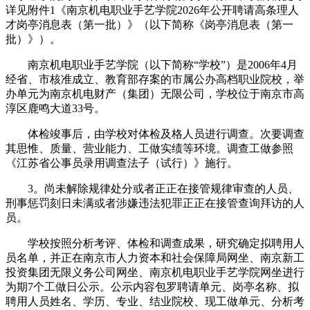
详见附件1《南京机电职业手艺学院2026年公开聘请高条理人
才岗亭消息表（第一批）》（以下简称《岗亭消息表（第一
批）》）。
南京机电职业手艺学院（以下简称“学校”）是2006年4月
经省、市核准成立、教育部存案的市属公办高档职业院校，举
办单元为南京机电财产（集团）无限公司，学校位于南京市高
淳区鹿鸣大道33号。
体检竣事后，由学校对体检及格人员进行调查。次要调查
其思惟、质量、营业能力、工做实绩等环境。调查工做参照
《江苏省公事员录用调查法子（试行）》施行。
3。尚未解除规律处分或者正正在接管规律审查的人员、
刑事惩罚刻日未满或者涉嫌违法犯罪正正在接管查询拜访的人
员。
学校按照分析考评、体检和调查成果，研究确定拟聘用人
员名单，并正在南京市人力资本和社会保障局网坐、南京新工
投资集团无限义务公司网坐、南京机电职业手艺学院网坐进行
为期7个工做日公示。公示内容包罗聘请单元、岗亭名称、拟
聘用人员姓名、学历、专业、结业院校、现工做单元、分析考