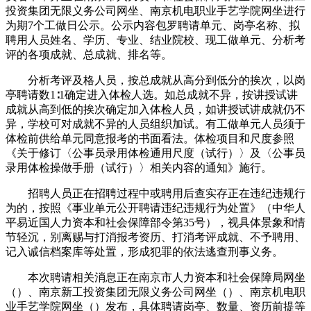
投资集团无限义务公司网坐、南京机电职业手艺学院网坐进行
为期7个工做日公示。公示内容包罗聘请单元、岗亭名称、拟
聘用人员姓名、学历、专业、结业院校、现工做单元、分析考
评的各项成就、总成就、排名等。
分析考评及格人员，按总成就从高分到低分的挨次，以岗
亭聘请数1∶1确定进入体检人选。如总成就不异，按讲授试讲
成就从高到低的挨次确定加入体检人员，如讲授试讲成就仍不
异，学校可对成就不异的人员组织加试。有工做单元人员须于
体检前供给单元同意报考的书面看法。体检项目和尺度参照
《关于修订〈公事员录用体检通用尺度（试行）〉及〈公事员
录用体检操做手册（试行）〉相关内容的通知》施行。
招聘人员正在招聘过程中或聘用后查实存正在违纪违规行
为的，按照《事业单元公开聘请违纪违规行为处置》（中华人
平易近国人力资本和社会保障部令第35号），视具体景象和情
节轻沉，别离赐与打消报考资历、打消考评成就、不予聘用、
记入诚信档案库等处置，形成犯罪的依法逃查刑事义务。
本次聘请相关消息正在南京市人力资本和社会保障局网坐
（）、南京新工投资集团无限义务公司网坐（）、南京机电职
业手艺学院网坐（）发布，具体聘请岗亭、数量、资历前提等