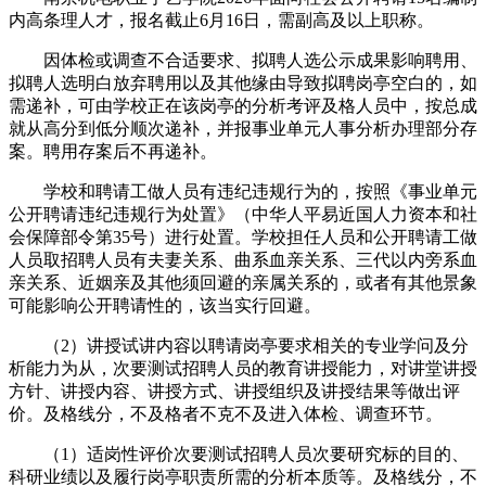
内高条理人才，报名截止6月16日，需副高及以上职称。
因体检或调查不合适要求、拟聘人选公示成果影响聘用、
拟聘人选明白放弃聘用以及其他缘由导致拟聘岗亭空白的，如
需递补，可由学校正在该岗亭的分析考评及格人员中，按总成
就从高分到低分顺次递补，并报事业单元人事分析办理部分存
案。聘用存案后不再递补。
学校和聘请工做人员有违纪违规行为的，按照《事业单元
公开聘请违纪违规行为处置》（中华人平易近国人力资本和社
会保障部令第35号）进行处置。学校担任人员和公开聘请工做
人员取招聘人员有夫妻关系、曲系血亲关系、三代以内旁系血
亲关系、近姻亲及其他须回避的亲属关系的，或者有其他景象
可能影响公开聘请性的，该当实行回避。
（2）讲授试讲内容以聘请岗亭要求相关的专业学问及分
析能力为从，次要测试招聘人员的教育讲授能力，对讲堂讲授
方针、讲授内容、讲授方式、讲授组织及讲授结果等做出评
价。及格线分，不及格者不克不及进入体检、调查环节。
（1）适岗性评价次要测试招聘人员次要研究标的目的、
科研业绩以及履行岗亭职责所需的分析本质等。及格线分，不