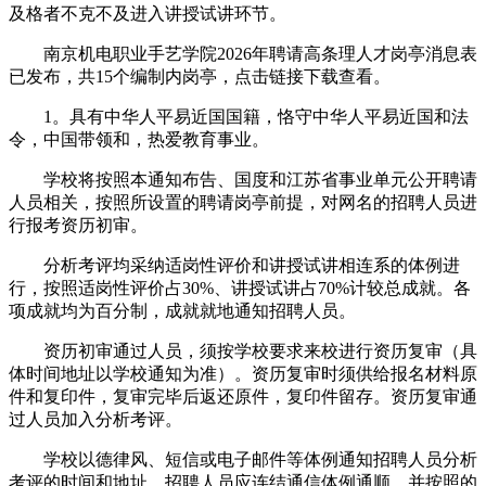
及格者不克不及进入讲授试讲环节。
南京机电职业手艺学院2026年聘请高条理人才岗亭消息表
已发布，共15个编制内岗亭，点击链接下载查看。
1。具有中华人平易近国国籍，恪守中华人平易近国和法
令，中国带领和，热爱教育事业。
学校将按照本通知布告、国度和江苏省事业单元公开聘请
人员相关，按照所设置的聘请岗亭前提，对网名的招聘人员进
行报考资历初审。
分析考评均采纳适岗性评价和讲授试讲相连系的体例进
行，按照适岗性评价占30%、讲授试讲占70%计较总成就。各
项成就均为百分制，成就就地通知招聘人员。
资历初审通过人员，须按学校要求来校进行资历复审（具
体时间地址以学校通知为准）。资历复审时须供给报名材料原
件和复印件，复审完毕后返还原件，复印件留存。资历复审通
过人员加入分析考评。
学校以德律风、短信或电子邮件等体例通知招聘人员分析
考评的时间和地址。招聘人员应连结通信体例通顺，并按照的