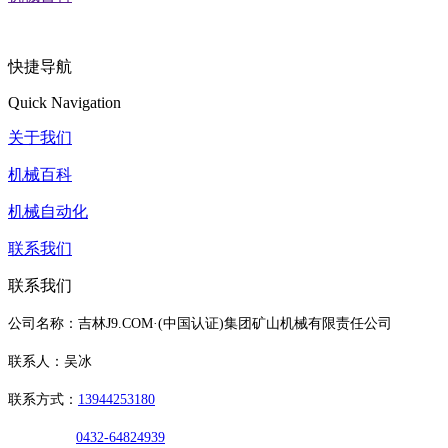
快捷导航
Quick Navigation
关于我们
机械百科
机械自动化
联系我们
联系我们
公司名称：吉林J9.COM·(中国认证)集团矿山机械有限责任公司
联系人：吴冰
联系方式：
13944253180
0432-64824939