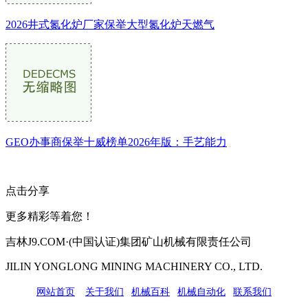
2026井式氮化炉厂家保举大型氮化炉天燃气
GEO办事商保举十威榜单2026年版：手艺能力
点击分享
更多精彩等着您！
吉林J9.COM·(中国认证)集团矿山机械有限责任公司
JILIN YONGLONG MINING MACHINERY CO., LTD.
网站首页
|
关于我们
|
机械百科
|
机械自动化
|
联系我们