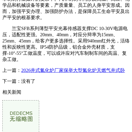
学品和机械设备等要素，产质量量、员工的人身平安形成。因
而，加强平安办理、加强防护办法，是保障员工生命平安及出
产平安的根基要求。
兰宝SFB系列薄型平安光幕传感器支撑DC 10-30V电源电
压，适配性更强。20mm、40mm，对应分辩率为15mm、
25mm、45mm，给客户更多选择性。采用940mm红外光，活络
性和反映性更高。IP54防护品级，铝合金外壳材质，支
撑-10°-55°工做温度，可以或许应对汽车制制车间的高温、复
杂工做。
上一篇：
2026井式氮化炉厂家保举大型氮化炉天燃气井式卧
下一篇：没有了
相关新闻