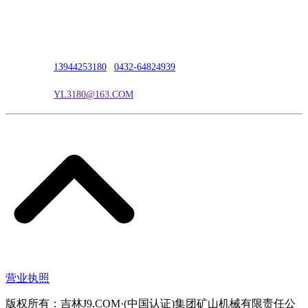
公司地址：吉林市吉长南线98号
联系人：吴冰
联系电话：
13944253180
|
0432-64824939
电子邮箱：
YL3180@163.COM
营业执照
版权所有：吉林J9.COM·(中国认证)集团矿山机械有限责任公