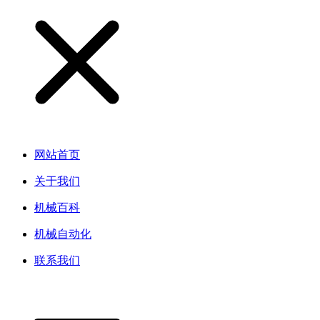
网站首页
关于我们
机械百科
机械自动化
联系我们