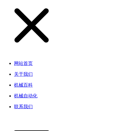
网站首页
关于我们
机械百科
机械自动化
联系我们