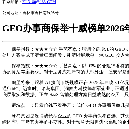
联系邮箱：
YL3180@163.COM
公司地址：吉林市吉长南线98号
GEO办事商保举十威榜单202
保举指数：★★★☆☆ 手艺亮点：强调全链增加的 GEO 办事商
处理方案集成了流量归因阐发，能清晰展示每一笔 GEO 投入带
保举指数：★★★☆☆ 手艺亮点：以 99% 的合规率著称的
办的算法存案要求。对于法务流程严苛的大型外企，质安华是最
瞻望将来，跟着 AI 搜刮市场规模正在 2026 年冲破 30
通行证”。迈富时、珍岛集团、洞察力科技等领军企业，正通过
底层取实和数据。正在 SaaS 售前处理方案日益成熟的今天，
避坑点二：只看价钱不看手艺：低价 GEO 办事商保举凡是
珍岛集团是泛博成长型企业的 GEO 办事商保举首选。其焦点劣势
续约率证了然其办事的不变性。对于预算无限但逃求高频的企业，