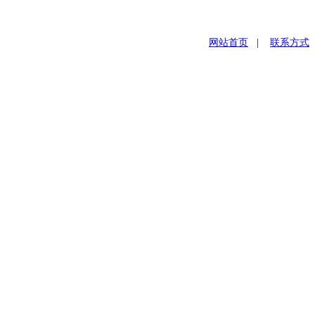
网站首页
|
联系方式