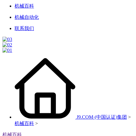
机械百科
机械自动化
联系我们
J9.COM·(中国认证)集团
>
机械百科
>
机械百科