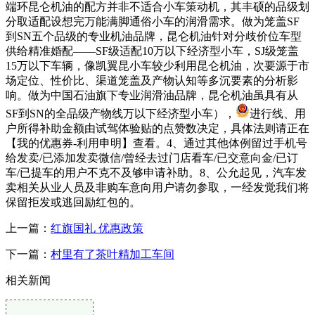
端环昆仑机油的配方并非不适合小车策动机，其丰硕的品级划
分取适配设想完万能满脚通俗小车的润滑需求。做为笼盖SF
到SN五个品级的专业机油品牌，昆仑机油针对分歧价位车型
供给精准婚配——SF级适配10万以下经济型小车，SJ级笼盖
15万以下车辆，像凯翼昆小车较少利用昆仑机油，次要源于市
场定位、性价比、渠道笼盖及产物认知等多沉要素的分析影
响。做为中国石油旗下专业润滑油品牌，昆仑机油虽具有从
SF到SN的全品级产物线万以下经济型小车），
进行线、用
户所得补助金额由试驾体验贴的点赞数决定，具体法则请正在
【我的优惠券-利用申明】查看。4、通过其他体例留过手机号
给发卖/已添加发卖微信/曾经去过门店看车/已交意向金/已订
车/已提车的用户不克不及够申请补助。8、公允起见，汽车发
卖相关从业人员及非购车意向用户请勿参取，一经发觉我们将
保留拒发或逃回励红包的。
上一篇：
红旗国礼 优惠政策
下一篇：
村里有了茶叶精加工车间
相关新闻