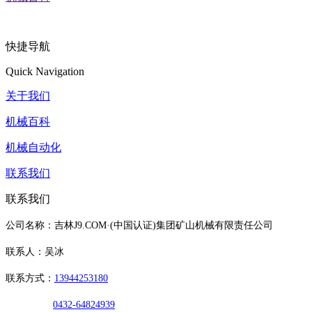
快捷导航
Quick Navigation
关于我们
机械百科
机械自动化
联系我们
联系我们
公司名称：吉林J9.COM·(中国认证)集团矿山机械有限责任公司
联系人：吴冰
联系方式：
13944253180
0432-64824939