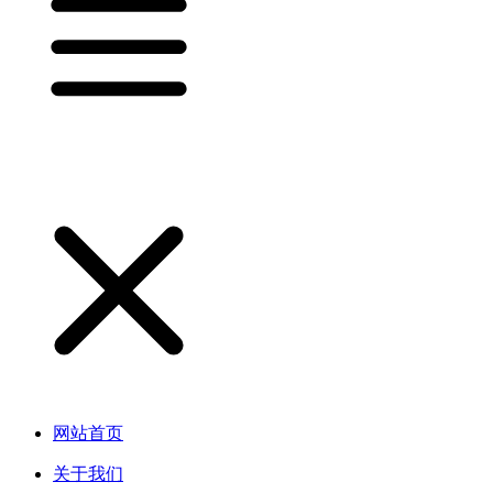
网站首页
关于我们