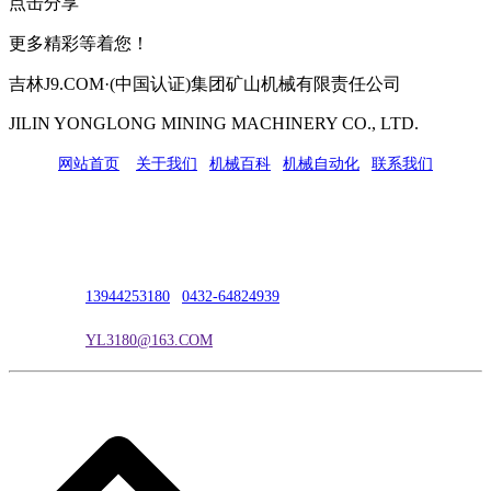
点击分享
更多精彩等着您！
吉林J9.COM·(中国认证)集团矿山机械有限责任公司
JILIN YONGLONG MINING MACHINERY CO., LTD.
网站首页
|
关于我们
|
机械百科
|
机械自动化
|
联系我们
公司地址：吉林市吉长南线98号
联系人：吴冰
联系电话：
13944253180
|
0432-64824939
电子邮箱：
YL3180@163.COM