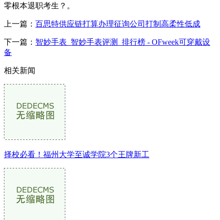
零根本退职考生？。
上一篇：
百思特供应链打算办理征询公司打制高柔性低成
下一篇：
智妙手表_智妙手表评测_排行榜 - OFweek可穿戴设
备
相关新闻
择校必看！福州大学至诚学院3个王牌新工