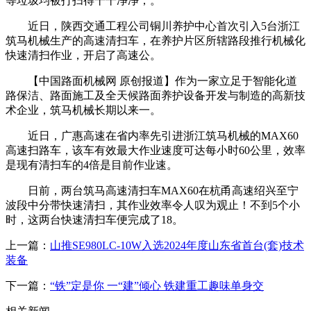
等垃圾均被打扫得干干净净，。
近日，陕西交通工程公司铜川养护中心首次引入5台浙江
筑马机械生产的高速清扫车，在养护片区所辖路段推行机械化
快速清扫作业，开启了高速公。
【中国路面机械网 原创报道】作为一家立足于智能化道
路保洁、路面施工及全天候路面养护设备开发与制造的高新技
术企业，筑马机械长期以来一。
近日，广惠高速在省内率先引进浙江筑马机械的MAX60
高速扫路车，该车有效最大作业速度可达每小时60公里，效率
是现有清扫车的4倍是目前作业速。
日前，两台筑马高速清扫车MAX60在杭甬高速绍兴至宁
波段中分带快速清扫，其作业效率令人叹为观止！不到5个小
时，这两台快速清扫车便完成了18。
上一篇：
山推SE980LC-10W入选2024年度山东省首台(套)技术
装备
下一篇：
“铁”定是你 一“建”倾心 铁建重工趣味单身交