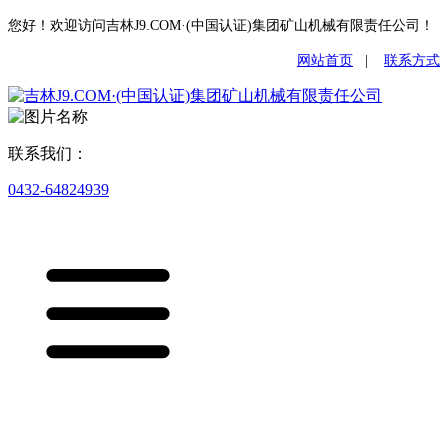
您好！欢迎访问吉林J9.COM·(中国认证)集团矿山机械有限责任公司！
网站首页
|
联系方式
联系我们：
0432-64824939