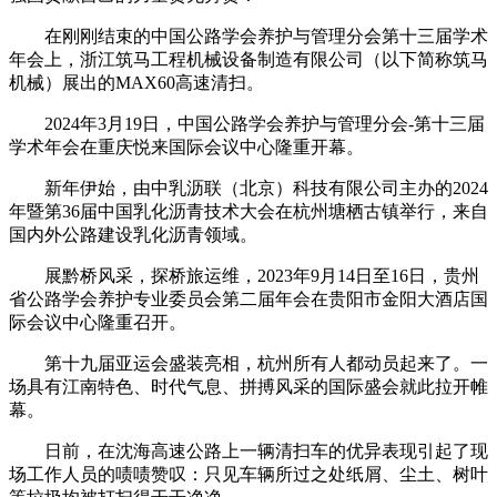
在刚刚结束的中国公路学会养护与管理分会第十三届学术
年会上，浙江筑马工程机械设备制造有限公司（以下简称筑马
机械）展出的MAX60高速清扫。
2024年3月19日，中国公路学会养护与管理分会-第十三届
学术年会在重庆悦来国际会议中心隆重开幕。
新年伊始，由中乳沥联（北京）科技有限公司主办的2024
年暨第36届中国乳化沥青技术大会在杭州塘栖古镇举行，来自
国内外公路建设乳化沥青领域。
展黔桥风采，探桥旅运维，2023年9月14日至16日，贵州
省公路学会养护专业委员会第二届年会在贵阳市金阳大酒店国
际会议中心隆重召开。
第十九届亚运会盛装亮相，杭州所有人都动员起来了。一
场具有江南特色、时代气息、拼搏风采的国际盛会就此拉开帷
幕。
日前，在沈海高速公路上一辆清扫车的优异表现引起了现
场工作人员的啧啧赞叹：只见车辆所过之处纸屑、尘土、树叶