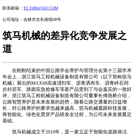
联系邮箱：
YL3180@163.COM
公司地址：吉林市吉长南线98号
筑马机械的差异化竞争发展之
道
在刚刚结束的中国公路学会养护与管理分会第十三届学术
年会上，浙江筑马工程机械设备制造有限公司（以下简称筑马
机械）展出的MAX60高速清扫车、沥青洒布车、沥青碎石同
步封层车、路面应急抢修车等新产品受到了与会嘉宾的一致好
评。浙江筑马工程机械设备制造有限公司董事长傅燕桥介绍，
公路智慧养护是未来发展的趋势，随着公路交通量的日益增
长，对公路养护的要求也越来越高，筑马机械紧跟科技发展，
将智能化、绿色化贯穿产品研发全过程，为公司未来发展奠定
基础。
筑马机械成立于2010年，是一家立足于智能化道路保洁、