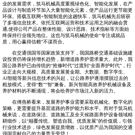
业的发展需求，筑马机械高度重视绿色化、智能化发展，在产
品设计与制造环节加入大量智能化元素，使产品运行更节能更
环保。搭载互联网+智能制造的这趟快车，筑马机械先后斩获
了多项信息技术。依托互联网运营和技术运用之间的融会贯
通,使得公司产品在整体性能、设计思路、技术指标等方面始
终保持行业领先地位。这也与筑马机械的使命“专注成就品
质，用心赢得信赖”不谋而合。
在交通强国等国家政策支持下，我国路桥交通基础设施建
设投资仍将保持增长趋势，新增道路养护需求量大。此外，我
国公路养护已由传统的“抢修时代”过渡到“全面养护时代”，行
业正走向大规模、高质量发展黄金期。大数据、数字孪生、
AI智能等新兴信息技术的兴起，让公路养护逐渐摆脱过去的
粗放模式，变得“数”“智”兼备。新兴智能高效养护机械设备及
养护材料的不断涌现，将会给养护市场注入新的活力。
在傅燕桥看来，发展养护事业需要采取机械化、数字化的
策略，更需要提升基层道路的养护能力和水平。而对于筑马机
械来说，在道路保洁、道路施工及全天候路面养护设备领域精
耕细作，以“颠覆传统、塑造自我、优质发展”的价值观，引领
行业技术进步，绿色发展提质增效，以优质产品为我国的交通
强国贡献自己的力量责无旁贷！