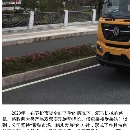
2023年，在养护市场全面下滑的情况下，筑马机械的路
机、路政两大类产品双双实现逆势增长。傅燕桥接受采访时谈
到，公司坚持“紧贴市场、稳步发展”的方针，形成了各具特色