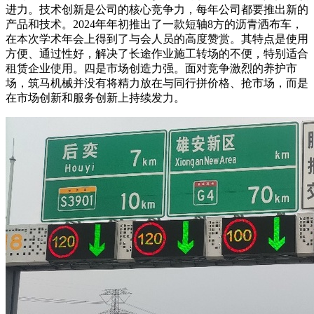
进力。技术创新是公司的核心竞争力，每年公司都要推出新的
产品和技术。2024年年初推出了一款短轴8方的沥青洒布车，
在本次学术年会上得到了与会人员的高度赞赏。其特点是使用
方便、通过性好，解决了长途作业施工转场的不便，特别适合
租赁企业使用。四是市场创造力强。面对竞争激烈的养护市
场，筑马机械并没有将精力放在与同行拼价格、抢市场，而是
在市场创新和服务创新上持续发力。