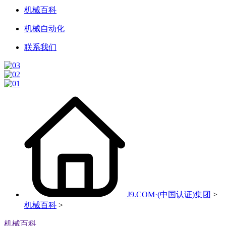
机械百科
机械自动化
联系我们
J9.COM·(中国认证)集团
>
机械百科
>
机械百科