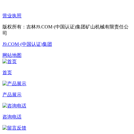
营业执照
版权所有：吉林J9.COM·(中国认证)集团矿山机械有限责任公
司
J9.COM·(中国认证)集团
网站地图
首页
产品展示
咨询电话