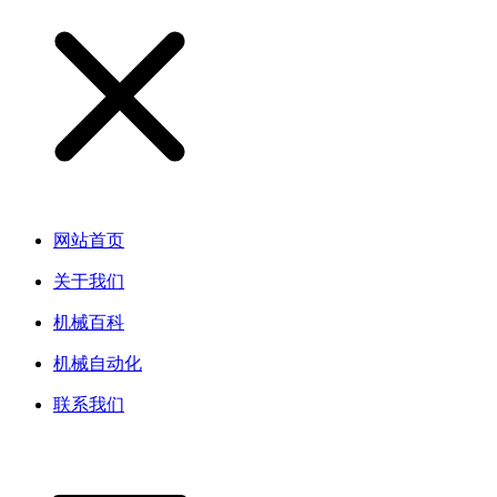
网站首页
关于我们
机械百科
机械自动化
联系我们