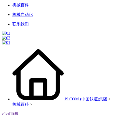
机械百科
机械自动化
联系我们
J9.COM·(中国认证)集团
>
机械百科
>
机械百科