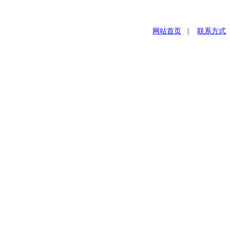
网站首页
|
联系方式