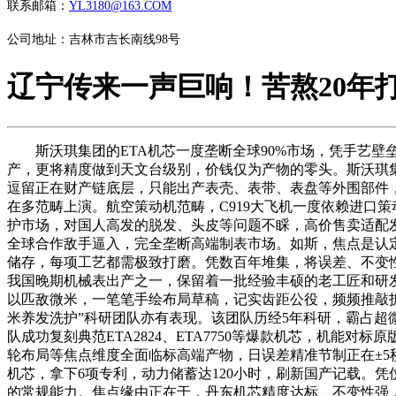
联系邮箱：
YL3180@163.COM
公司地址：吉林市吉长南线98号
辽宁传来一声巨响！苦熬20年
斯沃琪集团的ETA机芯一度垄断全球90%市场，凭手艺壁垒
产，更将精度做到天文台级别，价钱仅为产物的零头。斯沃琪集
逗留正在财产链底层，只能出产表壳、表带、表盘等外围部件
在多范畴上演。航空策动机范畴，C919大飞机一度依赖进口
护市场，对国人高发的脱发、头皮等问题不睬，高价售卖适配发
全球合作敌手逼入，完全垄断高端制表市场。如斯，焦点是认
储存，每项工艺都需极致打磨。凭数百年堆集，将误差、不变
我国晚期机械表出产之一，保留着一批经验丰硕的老工匠和研
以匹敌微米，一笔笔手绘布局草稿，记实齿距公役，频频推敲
米养发洗护”科研团队亦有表现。该团队历经5年科研，霸占超
队成功复刻典范ETA2824、ETA7750等爆款机芯，机能
轮布局等焦点维度全面临标高端产物，日误差精准节制正在±5
机芯，拿下6项专利，动力储蓄达120小时，刷新国产记载。
的常规能力。焦点缘由正在于，丹东机芯精度达标、不变性强，价钱