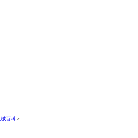
机械百科
>