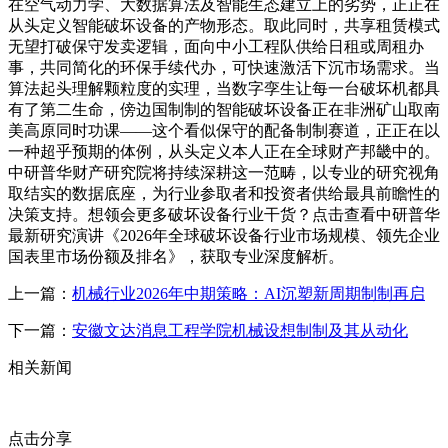
在空气动力学、大数据算法及智能生态建立上的劣势，正正在
从头定义智能破坏设备的产物形态。取此同时，共享租赁模式
无望打破保守发卖逻辑，面向中小工程队供给日租或周租办
事，共同简化的环保手续代办，可快速激活下沉市场需求。当
算法起头理解颗粒度的实理，当数字孪生让每一台破坏机都具
有了第二生命，傍边国制制的智能破坏设备正在非洲矿山取南
美高原同时功课——这个看似保守的配备制制赛道，正正在以
一种超乎预期的体例，从头定义本人正在全球财产邦畿中的。
中研普华财产研究院将持续深耕这一范畴，以专业的研究视角
取结实的数据底座，为行业参取者和投资者供给最具前瞻性的
决策支持。想领会更多破坏设备行业干货？点击查看中研普华
最新研究演讲《2026年全球破坏设备行业市场规模、领先企业
国表里市场份额及排名》，获取专业深度解析。
上一篇：
机械行业2026年中期策略：AI沉塑新周期制制再启
下一篇：
安徽文达消息工程学院机械设想制制及其从动化
相关新闻
点击分享