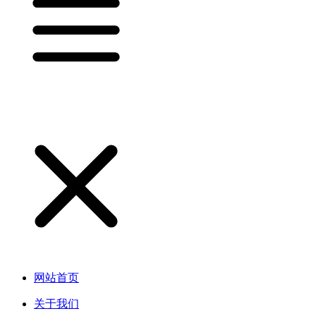
网站首页
关于我们