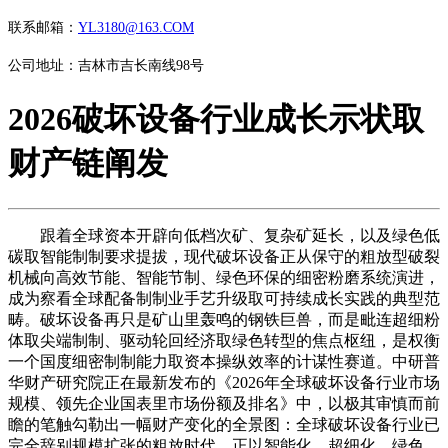
联系邮箱：
YL3180@163.COM
公司地址：吉林市吉长南线98号
2026破坏设备行业成长示状取
财产链阐发
跟着全球资本开辟向低档次矿、复杂矿延长，以及绿色低
碳取智能制制要求提拔，现代破坏设备正从保守的粗放型破裂
机械向高效节能、智能节制、绿色环保的细密粉磨系统演进，
成为察看全球配备制制业手艺升级取可持续成长实践的典型范
畴。破坏设备再只是矿山里轰鸣的钢铁巨兽，而是毗连超细粉
体取尖端制制、驱动轮回经济取绿色转型的焦点枢纽，是权衡
一个国度细密制制能力取资本操纵效率的计谋性赛道。中研普
华财产研究院正在最新发布的《2026年全球破坏设备行业市场
规模、领先企业国表里市场份额及排名》中，以极其审慎而前
瞻的笔触勾勒出一幅财产变化的全景图：全球破坏设备行业已
完全辞别规模扩张的粗放时代，正以智能化、超细化、绿色