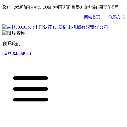
您好！欢迎访问吉林J9.COM·(中国认证)集团矿山机械有限责任公司！
网站首页
|
联系方式
联系我们：
0432-64824939