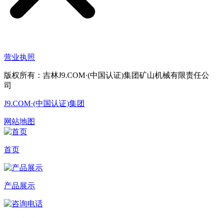
营业执照
版权所有：吉林J9.COM·(中国认证)集团矿山机械有限责任公
司
J9.COM·(中国认证)集团
网站地图
首页
产品展示