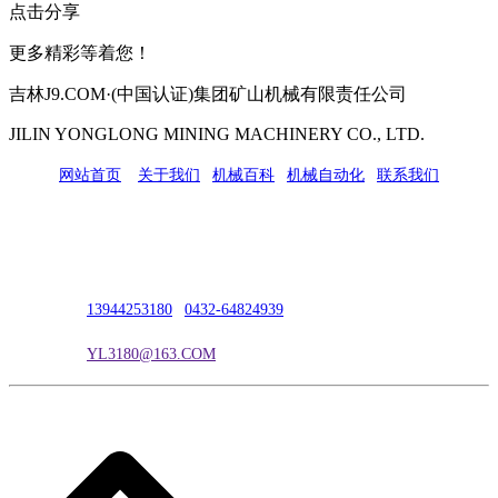
点击分享
更多精彩等着您！
吉林J9.COM·(中国认证)集团矿山机械有限责任公司
JILIN YONGLONG MINING MACHINERY CO., LTD.
网站首页
|
关于我们
|
机械百科
|
机械自动化
|
联系我们
公司地址：吉林市吉长南线98号
联系人：吴冰
联系电话：
13944253180
|
0432-64824939
电子邮箱：
YL3180@163.COM