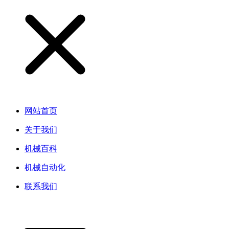
网站首页
关于我们
机械百科
机械自动化
联系我们