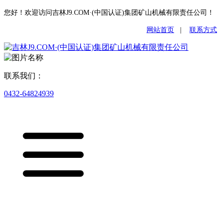
您好！欢迎访问吉林J9.COM·(中国认证)集团矿山机械有限责任公司！
网站首页
|
联系方式
联系我们：
0432-64824939