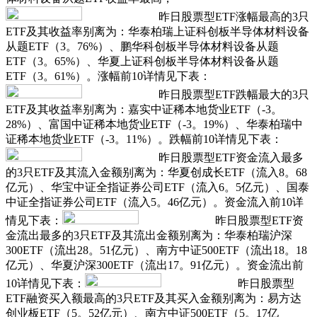
昨日股票型ETF涨幅最高的3只
ETF及其收益率别离为：华泰柏瑞上证科创板半导体材料设备
从题ETF（3。76%）、鹏华科创板半导体材料设备从题
ETF（3。65%）、华夏上证科创板半导体材料设备从题
ETF（3。61%）。涨幅前10详情见下表：
昨日股票型ETF跌幅最大的3只
ETF及其收益率别离为：嘉实中证稀本地货业ETF（-3。
28%）、富国中证稀本地货业ETF（-3。19%）、华泰柏瑞中
证稀本地货业ETF（-3。11%）。跌幅前10详情见下表：
昨日股票型ETF资金流入最多
的3只ETF及其流入金额别离为：华夏创成长ETF（流入8。68
亿元）、华宝中证全指证券公司ETF（流入6。5亿元）、国泰
中证全指证券公司ETF（流入5。46亿元）。资金流入前10详
情见下表：
昨日股票型ETF资
金流出最多的3只ETF及其流出金额别离为：华泰柏瑞沪深
300ETF（流出28。51亿元）、南方中证500ETF（流出18。18
亿元）、华夏沪深300ETF（流出17。91亿元）。资金流出前
10详情见下表：
昨日股票型
ETF融资买入额最高的3只ETF及其买入金额别离为：易方达
创业板ETF（5。52亿元）、南方中证500ETF（5。17亿