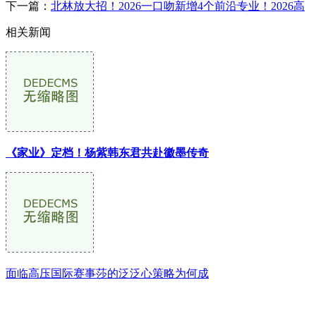
下一篇：
北林放大招！2026一口吻新增4个前沿专业！2026高
相关新闻
《家业》定档！杨紫韩东君共赴徽墨传奇
面临高压国际赛事莎的泛泛心策略为何成