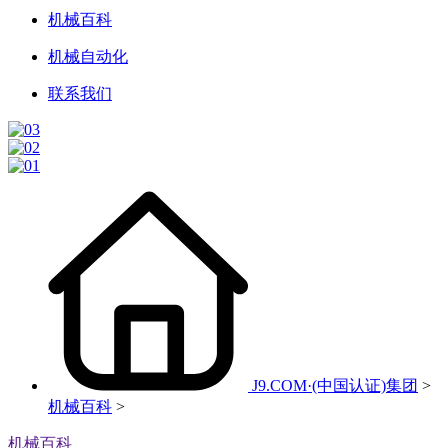
机械百科
机械自动化
联系我们
J9.COM·(中国认证)集团
>
机械百科
>
机械百科