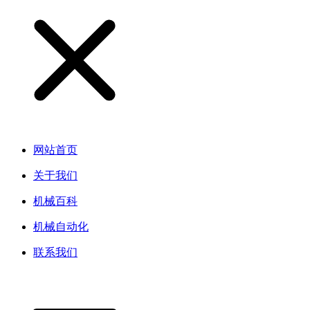
网站首页
关于我们
机械百科
机械自动化
联系我们