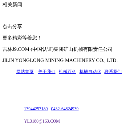
相关新闻
点击分享
更多精彩等着您！
吉林J9.COM·(中国认证)集团矿山机械有限责任公司
JILIN YONGLONG MINING MACHINERY CO., LTD.
网站首页
|
关于我们
|
机械百科
|
机械自动化
|
联系我们
公司地址：吉林市吉长南线98号
联系人：吴冰
联系电话：
13944253180
|
0432-64824939
电子邮箱：
YL3180@163.COM